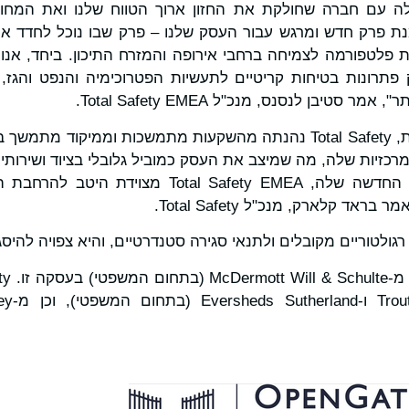
ה עם חברה שחולקת את החזון ארוך הטווח שלנו ואת המחויב
ת פרק חדש ומרגש עבור העסק שלנו – פרק שבו נוכל לחדד את
ת פלטפורמה לצמיחה ברחבי אירופה והמזרח התיכון. ביחד, אנ
 פתרונות בטיחות קריטיים לתעשיות הפטרוכימיה והנפט והגז, 
 סטיבן לנסנס, מנכ"ל Total Safety EMEA.
"במהלך השנים האחרונות, Total Safety נהנתה מהשקעות מתמשכות וממי
מרכזיות שלה, מה שמיצב את העסק כמוביל גלובלי בציוד ושירותי
עם OpenGate כשותפה החדשה שלה, tal Safety EMEA
ראד קלארק, מנכ"ל Total Safety.
ולטוריים מקובלים ולתנאי סגירה סטנדרטיים, והיא צפויה להיסגר 