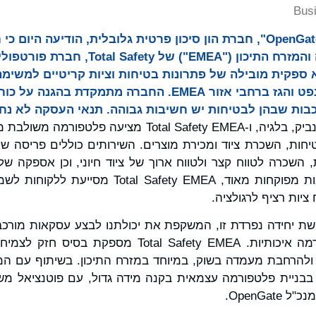
Bus
OpenGate Capital (("OpenGate", חברת הון סיכון פרטית גלובלית, הודי
Total Safety  היא ספקית מובילה של פתרונות בטיחות וציות קריטיים ל
בתחום הפטרוכימיה והנפט והגז ברחבי אזור EMEA. החברה מתמקדת
כבות שבהן לבטיחות יש חשיבות גבוהה. תנאי העסקה לא נח
מטה החברה נמצא בדיפנביק, בלגיה, ו-Total Safety EMEA 
יחות, השכרת ציוד ומכירת מוצרים. השירותים כוללים פריסה של
 השכרה לטווח קצר ולטווח ארוך של ציוד חיוני, וכן אספקה של
אמינה המשולבת בסביבות מפוקחות מאוד, fety EMEA
ציות רציף לרגולציה.
שת יחידה נפרדת זו, המשקפת את יכולתנו לבצע עסקאות מורכבו
ולהקים השקעות פלטפורמה איכותיות. Total Safety EMEA
 ולהרחבת מעמדה בשוק, במיוחד במזרח התיכון. בשיתוף עם המנ
בניית פלטפורמה עצמאית בקנה מידה גדול, עם פוטנציאל משמ
OpenGat.