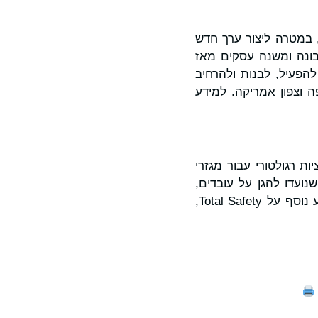
ם, במטרה ליצור ערך חדש
ות שיפורים תפעוליים, חדשנות וצמיחה. עם מטות בניו יורק ובפריז, OpenGate בונה ומשנה עסקים מאז
, להעביר, להפעיל, לבנות ולהרחיב
לטפורמה ברחבי אירופה וצפון אמריקה. למידע
 ציות רגולטורי עבור מגזרי
נועדו להגן על עובדים,
להבטיח ציות לרגולציה ולתמוך בפעילות בטוחה ויעילה ברחבי פעילותה הגלובלית. למידע נוסף על Total Safety,