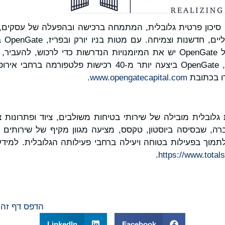
ברת הון סיכון פרטית גלובלית, המתמחה ברכישה ובהפעלה של עסקי
באמצע
2005. לאנשי המקצוע של OpenGate יש את המיומנויות הנדרשות כדי לרכוש
עסקים מצליחים. עד כה, OpenGate ביצעה יותר מ-40 רכישות פ
.
www.opengatecapital.com
היא ספקית גלובלית מובילה של שירותי בטיחות משולבים, ציוד ופתרונות
ה, שבסיסה ביוסטון, טקסס, מציעה מגוון מקיף של שירותים ש
.
הדפס דף זה
LinkedIn
Facebook