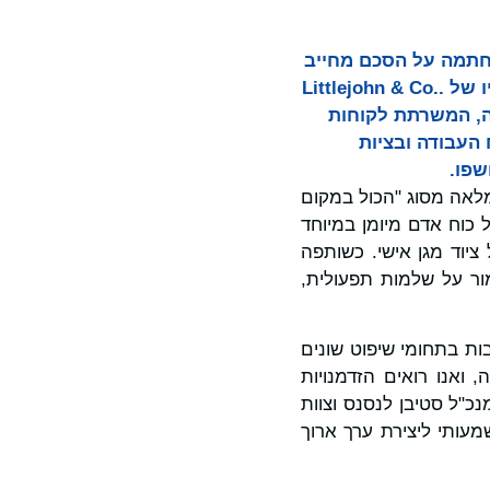
עה היום כי חתמה על הסכם מחייב
לרכישת חטיבת אירופה והמזרח התיכון ("EMEA") של Total Safety, חברת פורטפוליו של Littlejohn & Co.‎.
משימה, המשרתת לקוחות
 בהגנה על כוח העבודה ובציות
שפו.
מציעה פלטפורמה משולבת מלאה מסוג "הכול במקום
 כוח אדם מיומן במיוחד
 ציוד מגן אישי. כשותפה
Total Sa מסייעת ללקוחות לשמור על שלמות תפעולית,
ת בתחומי שיפוט שונים
 מספקת בסיס חזק לצמיחה, ואנו רואים הזדמנויות
כ"ל סטיבן לנסנס וצוות
עותי ליצירת ערך ארוך