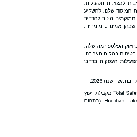
ות למצוינות תפעולית.
 המיקוד שלנו, להשקיע
ו ממוקמים היטב להרחיב
שבהן אמינות, מומחיות
קוד מתמשך בחיזוק הפלטפורמה שלה,
 בטיחות במקום העבודה.
To מצוידת היטב להרחבת הפעילות העסקית ברחבי
בהמשך שנת 2026.
OpenGate מקבלת ייעוץ מ-McDermott Will & Schulte (בתחום המשפטי) בעסקה זו. Total Safety מקבלת ייעוץ
מ-Troutman Pepper Locke ו-Eversheds Sutherland (בתחום המשפטי), וכן מ-Houlihan Lokey (בתחום