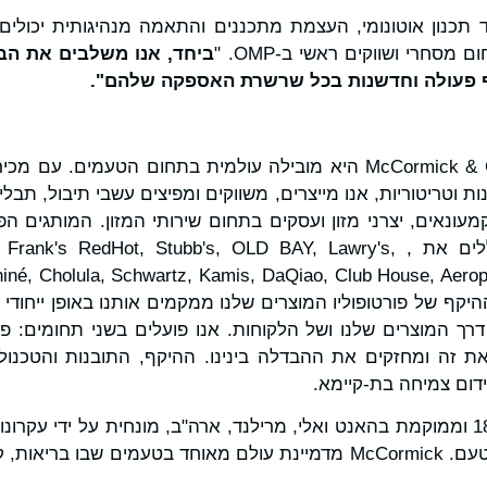
מראה כיצד תכנון אוטונומי, העצמת מתכננים והתאמה מנהיגותית יכו
 מסחרי ושווקים ראשי ב-OMP. "
ביחד, אנו משלבים את הב
וף פעולה וחדשנות בכל שרשרת האספקה שלהם".
רד דולר ב-150 מדינות וטריטוריות, אנו מייצרים, משווקים ומפיצים עשבי תיבול
עונאים, יצרני מזון ועסקים בתחום שירותי המזון. המותגים הפ
רישום סימני מסחר כוללים את k's RedHot, Stubb's, OLD BAY, Lawry's
ahiné, Cholula, Schwartz, Kamis, DaQiao, Club House, Aero
Gi. הרוחב וההיקף של פורטופוליו המוצרים שלנו ממקמים אותנו באופן ייח
רך המוצרים שלנו ושל הלקוחות. אנו פועלים בשני תחומים: פת
 זה ומחזקים את ההבדלה בינינו. ההיקף, התובנות והטכנולו
דום צמיחה בת-קיימא.
החברה נוסדה בשנת 1889 וממוקמת בהאנט ואלי, מרילנד, ארה"ב, מונחית על ידי 
לעמוד יחד למען עתיד הטעם. McCormick מדמיינת עולם מאוחד בטעמים שב