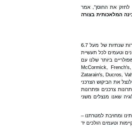
לים לחזק את החוסן", אמר
ינה המלאכותית בצורה
McCormick & Company, Incorporated היא מובילה עולמית בתחום הטעמים. עם מכירות שנתיות של מעל 6.7
, תבלינים וטעמים לכל תעשיית
ופולריים ביותר שלנו עם
McCormick, French's, Fran, ,
Zatarain's, Ducros, V
ודי לנצל את הביקוש הצרכני
רונות צרכנים ופתרונות
גיה שאנו מנצלים משני
עקרונותינו ומחויבת למטרתנו –
ו בריאות, קיימות וטעמים הולכים יד