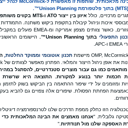
.
רים מרכזיים, כולל
איזון
בין
ייצור
ATO
ו-
MTS
בקווים משותפי
בוססי איכות וניהול קיבולת בתקופת ביקוש משתנה. התמודדות
כאשר צוותים מצפון אמריקה ומ-EMEA פועלים במקביל,
נון התפעולי
בתוך
Unison Planning™
.
היישומים הראשונים
AP.
תכנון אוטונומי וממוקד החלטות,
המ
ות את אופן ניהול הייצור והמלאי. הפתרון מאפשר לצוותים של McCormick
 מותאמים כמו גם עבור מוצרים סטנדרטיים, להסתגל במהירו
ות חכמות יותר בנוגע למקורות. התוצאה היא שרשר
ת ומזומנים על ידי שיפור ההתאמה בין הביקוש בשוק לתזמון הי
אמצעות הפחתת הפסולת. שיפורים אלה צפויים גם להביא בעקיפ
ווחים.
נולוגיה הזו כחלק ממפת הדרכים שלנו לטרנספורמציה דיגיטלית,"
סטיקה גלובלית. "
אנחנו מאמצים את הבינה המלאכותית כדי 
ת האספקה שלנו מול תנודתיות
."