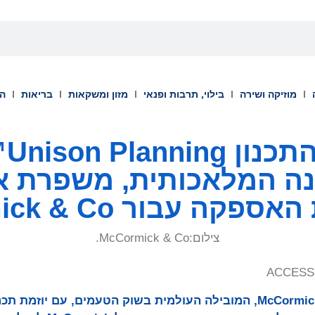
מוזיקה ושירה
בילוי, תרבות ופנאי
מזון ומשקאות
בריאות
הש
נה המלאכותית, משפרת את
 ​​עבור McCormick & Co
צילום:
McCormick & Co.
ACCESS 
OMP מסייעת ל-McCormick & Co, המובילה העולמית בשוק הטעמים, עם יוז