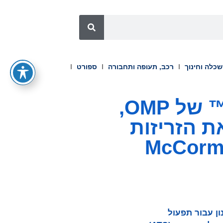
כלה וחינוך
רכב, תעופה ותחבורה
ספורט
פלטפורמת התכנון Unison Planning™ של OMP,
 הזריזות
מת תכנון עבור תפעול