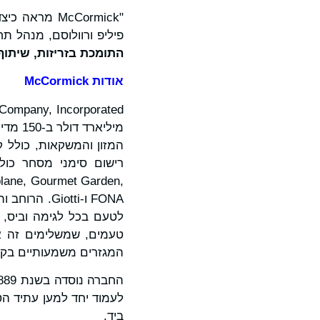
"McCormick 
פיליפ ורוולוסם, מנהל תחום
התומכת בזריזות, שית
אודות
McCormick
מיליא
המזון והמשקאות, כולל קמ
plane, Gourmet Garden,
FONA ו-otti
לטעם בכל לגימה וביס, ד
טעמים, שמשלימים זה את
המגזרים משמעותיים בקי
ביד.