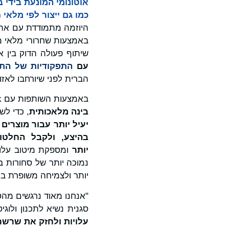
כמו גם ייצור לפי מלאי (MTS) בתוך פלטפורמת Unison Planning™
היוזמה מתמודדת עם אתג
באמצעות שחרורי מלאי מ
שיתוף פעולה הדוק בין אזורים, 
עם
התפקודיות של התכ
הברית לפני שיורחבו לאזורי EMEA ו-C
באמצעות השותפות עם OMP, McCormick מיישמת
בינה מלאכותית
, כדי לשנ
יעיל יותר עבור מוצרים
בהיצע, ולקבל החלט
יותר
ומספקת מיטוב עלויו
נמוכה יותר של סחורות ב
יותר ולצמיחה משופרת בר
"אנחנו מאוד נרגשים מהטכ
סגנית נשיא לתכנון ולוגי
עלויות ולחזק את שרשר