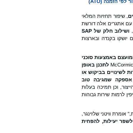
אוטונומי המונעת בידי בינה מלאכותית. שותפות זו מאפשרת ל-McCormick לנהל ייצור לפי הזמנה (ATO)
ם
, שיפור תחזיות המלאי
 עם אתגרים אלה דורשת
ושילוב חלק של
SAP
 יושקו בקנדה ובארצות
ועצם באמצעות סוכני
לתכנן באופן
ת לשינויים בביקוש או
ת אספקה
שמגיבה טוב
יצור, וכן תמיכה בעלות
ין לרמות שירות גבוהות
 אומרת וויטני שלזינגר,
לשפר יעילות, להפחית