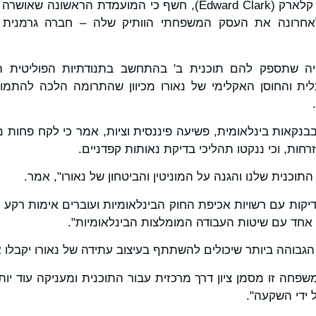
מנכ"ל התוכנית, אדוארד קלארק (Edward Clark), חשף כי המועמדת
חרונה את העסק המשפחתי הוותיק שלה – חברה גרמנית ידו
יה שתספק להם תוכנית ב' בהתחשב בתנודתיות הפוליטית הע
ית והחוסן האקלימי של נאורו מכיוון שהתרומה הלכה להתמוד
בנקאות בינלאומית, פשיעה פיננסית וציות, אמר כי לקח פחות
ות, וכי ננקטו תהליכי בדיקת נאותות קפדניים.
התוכנית שלנו והגנה על המוניטין והביטחון של נאורו", אמר.
יקות עם רשויות אכיפת החוק הבינלאומיות ועוברים אימות רקע
אחד עם שיטות העבודה המומלצות הבינלאומיות".
הגבוהה ביותר שיכולים להשתתף בעיצוב עתידה של נאורו יקבלו א
שפחה זו מסמן ציון דרך מרכזית עבור התוכנית ומעניקה עוד יות
 ידי השקעה".