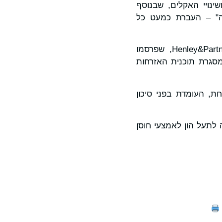
ינויי האקלים, שבנוסף
הה" – העברת כמעט כל
האזרחים החדשים מגרמניה הגישו בקשה באמצעות סוכני ההגירה הבינלאומיים Henley&Partners, שפרסמו
סגרת תוכנית האזרחות
ת, העומדת בפני סיכון
 לתעל הון לאמצעי חוסן