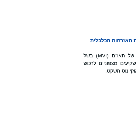
 האזרחות הכלכלית
נאורו, המדורגת כמדינה החמישית הפגיעה ביותר בעולם במדד הפגיעות הרב-ממדי של האו"ם (MVI) בשל
קיעים מצפוניים לרכוש
קיינוס השקט.