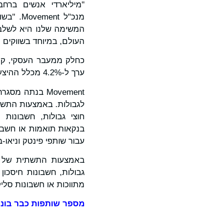
מנכ"ל t
המשימה שלנו היא לשלב 
העולם, במיוחד בשווקים 
ערך ל-4.2% מכלל ההיצע, מה שמדגים את מחויבותה למחזיקי האסימונים ואת המשימה ארוכת הטווח.
Movement בנתה
חוצי גבולות, חשבונות
בנקאות תואמות או חשבונ
עבור שותפי פינטק וניאו-
גבולות, חשבונות חיסכו
מתווכות או חשבונות סל
מספר שותפות כבר בונו