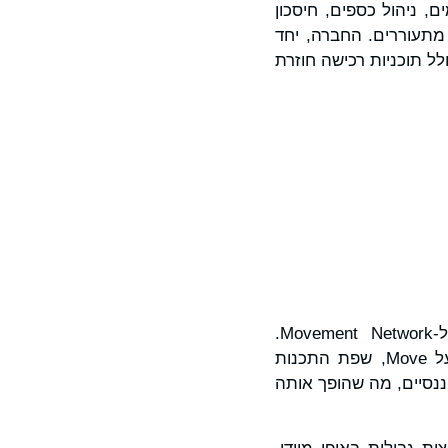
Movement  כוללת מוצרי תשלומים, ניהול כספים, חיסכון
 מתעוררים. החברה, יחד
את הון, כולל תוכניות רכישה חוזרת
ההתייחסות ל-Movement לעיל מתייחסת ל-Move Ind. Inc, התורמת העיקרית ל-Movement Network.
רשת Movement היא שכבת סליקה ותשואה גלובלית עבור מטבעות יציבים, הבנויה על Move, שפת התכנות
כדי לאבטח נכסים פיננסיים, מה שהופך אותה