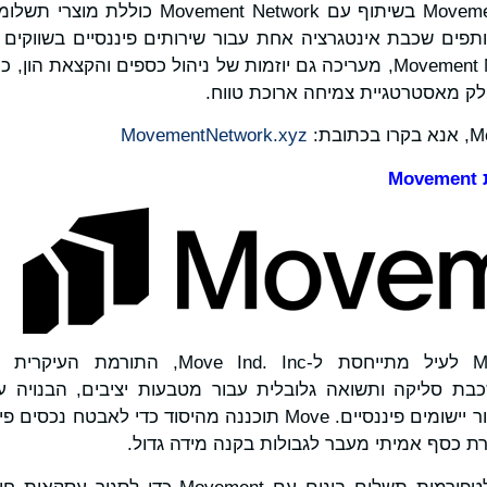
חבילת התשתיות של Movement בשיתוף עם Network
ותפים שכבת אינטגרציה אחת עבור שירותים פיננסיים בשווקים
עם Movement Network Foundation, מעריכה גם יוזמות של ניהול כספים והקצ
לק מאסטרטגיית צמיחה ארוכת טווח.
MovementNetwork.xyz
Movement
שפותחה על ידי Meta עבור יישומים פיננסיים. Move תוכננה מהיסוד 
 כסף אמיתי מעבר לגבולות בקנה מידה גדול.