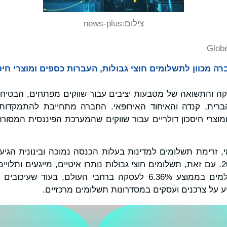
צילום:
news-plus
Glob
מכוון לתשלומים חוצי גבולות, העברות כספים ומוצרי חיסכ
ה והתשואה של מטבעות יציבים עבור שווקים מפתחים, הבטיח
ברית, קנדה והאיחוד האירופאי. החברה מתחייבת להתמקדות
ומוצרי חיסכון דולריים עבור שווקים שהמערכת הפיננסית המסו
מיליארד דולר בשנת 2024. עם זאת, תשלומים חוצי גבולות נותרו איטיים, מייגעי
קודם. שולחים עדיין משלמים בממוצע 6.36% לעסקה ברחבי העולם, ב
 על צרכנים ועסקים במסדרונות תשלומים מרכזיים.