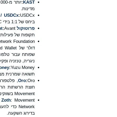
:
KAST
מדינות.
e / USDCx
:
ביחס של 1:1 בידי USDC מובנה ונועד לתמוך במוצרי תשלומים, ניהול כספים וחיסכון שנבנו בידי שותפות.
פרוטוקול
:
nt
תקופות של פעילות 
ניגריה, טנזניה ופקי
oney
:
תשואה שמרנית מבוססת דולר אמר
Oro
:
חוצת הרשתות הרא
Movement בשווקים המפתחים.
Zoth
Network כד
בדירוג השקעה.