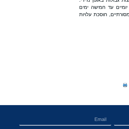
Moveme כדי לסגור עסקאות חוצות גבולות באופן מיידי.
יומיים עד חמישה ימים
 המסורתיים, חוסכת עלויות