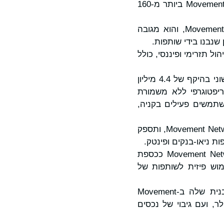
יותר מ-18,000 משתמשים מאומתים הצטרפו דרך מוצרים המופעלים בידי Movement ביותר מ-160
USDCx הושק כמטבע יציב שהונפק באופן מובנה ב-Movement Network, והוא מגובה
רי תשואה וניהול תזרימי ופיננסי, כולל
Movement Network Foundation השתתפה בסבב גיוס ההון הראשוני בהיקף של 4.4 מיליון
קה גיבוי לארנק הקריפטוגרפי ללא משמורת
ם למעלה מ-500,000 הורדות ב-160 מדינות ומשתמשים פעילים בקניה,
Yuzu Money תשמש כאוצרת בפלטפורמת החיסכון Canopy של Movement Network, ותספק
Oro, פלטפורמת יצרית אסימונים מבוססים זהב ברשת, משתלבת עם Movement Network ככספת
וש פיזית לשותפות של
: Movement השקיעה ב-Zoth, ושילבה את תשתית תשואת ה-RWA המובנית שלה ב-Movement
לר, ועם גיבוי של נכסים