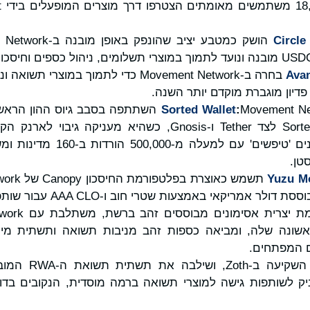
Circl
Ava
Avant בחרה ב-Movement Network כדי לתמוך במוצ
פדיון מוגברת מוקדם יותר השנה.
Sorted Wallet
:
דולר של Sorted Wallet לצד Tether ו-Gnosis, כשהיא מעני
שפותח עבור טלפונים 'טיפשים' ע
סטן.
Yuzu M
יקאי באמצעות שטרי חוב ו-AAA CLO עבור שותפות ניאו-בנקים ופינטק.
שונה שלה, ומביאה כספות זהב מניבות תשואה ותשתית מימ
י להעניק לשותפות גישה למוצרי תשואה ברמה מוסדית, הנקובים בדו