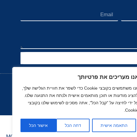
נו מעריכים את פרטיותך
אנו משתמשים בקובצי Cookie כדי לשפר את חוויית הגלישה שלך,
הציג מודעות או תוכן מותאמים אישית ולנתח את התנועה שלנו.
נוך
רכב, תעופה ותחבורה
ספורט
נדל"ן
ל ידי לחיצה על "קבל הכל", אתה מסכים לשימוש שלנו בקובצי
Cookie
התאמה אישית
דחה הכל
אישור הכל
בניה ועיצוב סטודיו
MOONART