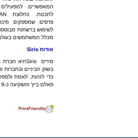
פרסים שמספקים מיכון
מכלל המשתמשים בעולם.
אודות
Siris
סיריס Sirisה
בשוק הביניים ובחברות 
כדי לזהות, לאמת ולספק
פאלם ביץ' והשקיעה כ-9 מיליארד דולר מאז הקמתה נכון ל-31 בדצמבר 2024.
PrintFriendly