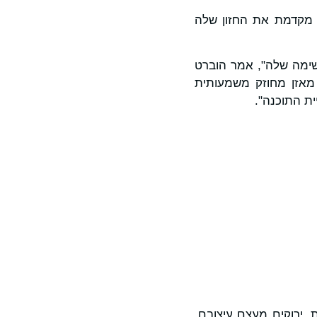
יריס נותרה בעלת השליטה ב-Mavenir ותמשיך להיות שותפה פעילה ככל ש-Mavenir מקדמת את החזון שלה
 משקפת את האמון והמחויבות של Siris והמלווים ל-Mavenir ולמשימה שלה", אמר הוברט
Hubert de P), יו"ר הנהלת Mavenir ושותף בכיר ב-Siris. "עם מאזן מחוזק משמעותית
ת, ירוקים מעצם עיצובם,