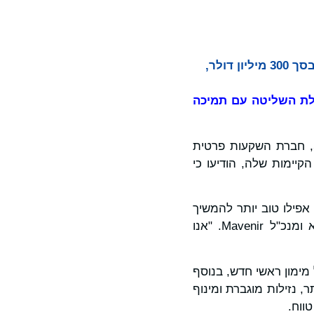
העסקה מבטלת חוב קיים של יותר מ-1.3 מיליארד דולר ומבטיחה מימון ראשי חדש בסך 300 מיליון דולר,
לת השליטה עם תמיכה
Mavenir, ספקית תשתית הרשתות המבוססת על ענן שבונה את עתיד הרשתות, ו-Siris, חברת השקעות פרטית
יימות שלה, הודיעו כי
ם אפילו טוב יותר להמשיך
לחדש עבור בסיס הלקוחות הגלובלי שלנו", אמר פארדיפ קוהלי ׁ Pardeep Kohliׂ, נשיא ומנכ"ל Mavenir. "אנו
 חבויות קיימות ומבטיחה 300 מיליון דולר של מימון ראשי חדש, בנוסף
נה הון יציב יותר, נזילות מוגברת ומינוף