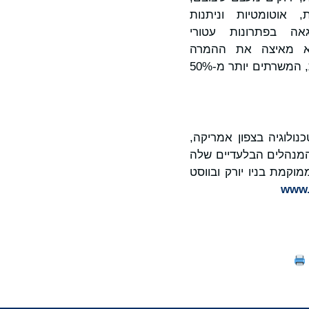
ולהשיג רשתות חכמות, אוטומטיות וניתנות
Open RA וכמחדשת מוכחת בתעשייה, Mavenir מתגאה בפתרונות עטורי
היא מאיצה את ההמרה
לשימוש ברשתות מבוססות תוכנה עבור יותר מ-300 שירותי תקשורת ביותר מ-120 מדינות, המשרתים יותר מ-50%
כנולוגיה בצפון אמריקה,
המנהלים הבלעדיים שלה
קמת בניו יורק ובווסט
www.