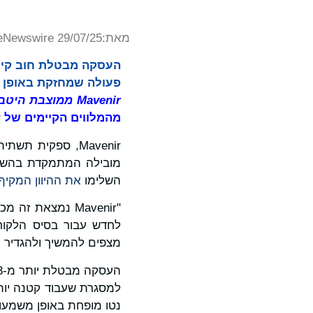
מאת:
eNewswire 29/07/25
פעולה שמחזקת באופן משמע
Mavenir ממוצבת היטב לצמיחה מתמשכת והצלחה ארוכת טווח /
מהמלווים הקיימים של Mavenir.
מובילה המתמקדת בהשקעה
השלימו
את ההיוון המקיף
"Mavenir נמצאת 
מצפים להמשיך ולהגדיר מחדש את רשת
נטו מופחת באופן משמעותי, Mavenir ממוצבת היטב לצמיחה ברת קיימא והצלחה 