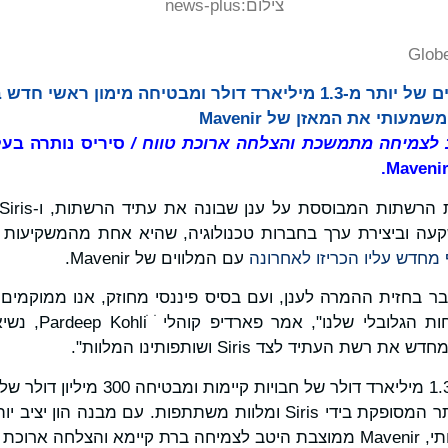
צילום:
news-plus
Glob
ותי את המאזן של Mavenir
סיריס נותרה בע
 וביצירת ערך בחברות טכנולוגיה, שהיא אחת מהמשקיעות הק
 מחדש עליו הכריזו לאחרונה
עם המלווים של Mavenir.
זה מכבר בחזית ההמרה לענן, ועם בסיס פיננסי מחוזק, אנו ממוקמי
 העתיד לצד Siris ושותפותינו המלוות".
העסקה מבטלת יותר מ-1.3 מיליארד דולר של
למסגרת שעבוד קטנה יותר המסופקת בידי Siris ומלוות משתתפות. עם מב
ארוכת טווח.