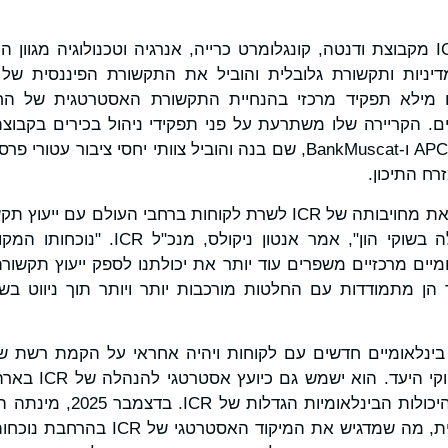
דיניות ותקשורת גלובלית והוביל את התקשורת הפיננסית של
 מילא תפקיד מרכזי בהנחיית התקשורת האסטרטגית של הח
APCO Worldwide, Barclays ו-BankMuscat, שם בנה והוביל צוותי יחסי 
רח התיכון.
"מינויו של סוקנטי מדגיש את מחויבותה של ICR לשרת לקוחות ברחבי ה
על מומחיות שאין שני לה בשוקי הון", אמר א
מיים מרכזיים משפרים עוד יותר את יכולתנו לספק ייעוץ תקשורת
הן מתמודדות עם החלטות מורכבות יותר ויותר תוך ניווט בשוו
 בינלאומיים חדשים עם לקוחות ויהיה אחראי על הקמת רשת של
המוניטין של החברה ב
סוקנטי גוש מתבסס על היכולות 
למנהלת אמריקה הלטינית, מה שמדגיש את ה