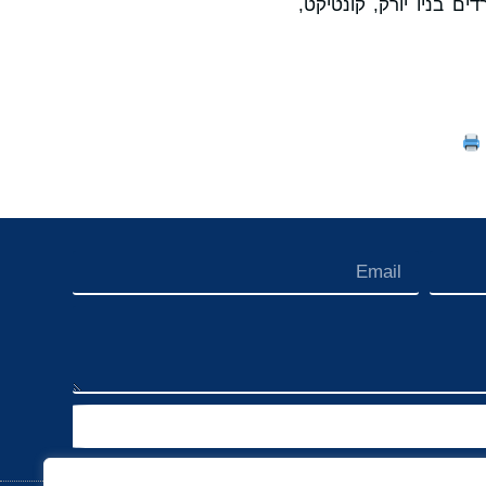
יקה, עם יותר מ-400 חברי צוות במשרדים בניו יורק, קונטיקט,