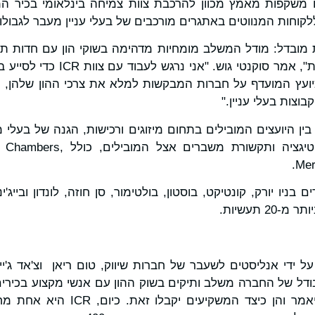
ו משקפות מאמץ מכוון להרכבת צוות צמיחה בינלאומי בכיר ה
מת מובדל: מודל המשלב מומחיות מדהימה בשוקי הון עם חדות ת
שיוצר ערך אמיתי ללקוחות", אמר סוק
לם ולמצב את ICR כיועץ המועדף על חברות המבקשות למלא את צרכי ההון שלה
וצות בעלי עניין."
י בין היועצים המובילים בתחום מיזוגים ורכישות, הגנה של בעלי 
של תקשורת, תמיכה ליטיגציה ותקשו
2 תעשיות.
IC נוסדה בשנת 1998 על ידי אנליסטים לשעבר של חברות שיווק, טום ריאן וצ'אד ג
ודל של החברה משלב ותיקים בשוק ההון עם אנשי מקצוע בכירים 
שמבינים מה שצריך להיאמר והן כיצד ה