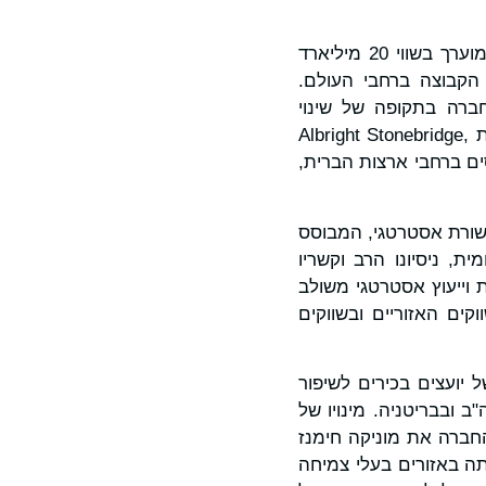
סוקנטי גוש הצטרף ל-ICR מקבוצת ודנטה, קונגלומרט כרייה, אנרגיה וטכנולוגיה מגוון המוערך בשווי 20 מיליארד
 הקבוצה ברחבי העולם.
ברה בתקופה של שינוי
וטרנספורמציה משמעותיים. הקריירה שלו משתרעת על פני תפקידי ניהול בכירים בקבוצת Albright Stonebridge,
ציבור עטורי פרסים ברחבי ארצות הברית,
עולם עם ייעוץ תקשורת אסטרטגי, המבוסס
נטון ניקולס, מנכ"ל ICR. "נוכחותו המקומית, ניסיונו הרב וקשריו
 וייעוץ אסטרטגי משולב
קים האזוריים ובשווקים
 יועצים בכירים לשיפור
שווקי היעד. הוא ישמש גם כיועץ אסטרטגי להנהלה של ICR בארה"ב ובבריטניה. מינויו של
הבינלאומיות הגדלות של ICR. בדצמבר 2025, מינתה החברה את מוניקה חימנז
מיקוד האסטרטגי של ICR בהרחבת נוכחותה באזורים בעלי צמיחה