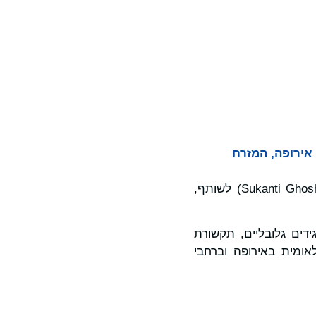
גית הגלובלית יניע את התרחבותה של ICR ברחבי אירופה, המזרח
ICR חברת תקשורת וייעוץ אסטרטגי מובילה, הודיעה היום על מינויו של סוקנטי גוש (Sukanti Ghosh) לשותף,
ון בענייני תאגידים גלובליים, תקשורת
אומית באירופה וברחבי