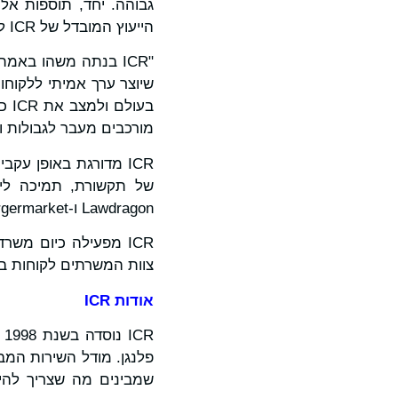
גבוהה. יחד, תוספות אל
הייעוץ המובדל של ICR ללקוחות המנווטים באתגרים מורכבים של בעלי עניין מעבר לגבולות.
"ICR בנתה משהו בא
בעו
מורכבים מעבר לגבולות וקב
ICR מדורגת באופן עקב
Lawdragon ו-Mergermarket.
צוות המשרתים לקוחות ביותר מ-0
אודות
ICR
R
פלנגן. מודל השירות המב