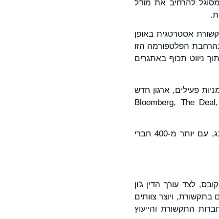
מסוגל להרחיב את מודל
קשורת אסטרטגית באופן
נטי גוש. "אני נרגש לעבוד עם צוות ICR כדי לסייע בהרחבת הפלטפורמה הזו
ן, תוך ניווט תכוף באתגרים
מניות פעילים, ארגון חדש
רת משברים אצל המובילים, כולל Bloomberg, The Deal, Chambers,
ICR מפעילה כיום משרדים בניו יורק, קונטיקט, בוסטון, בולטימור, סן חוזה, לונדון ובייג'ינג, עם יותר מ-400 חברי
'ייקובס, לצד עורך הדין ג'ון
בתקשורת, ויוצר צוותים
משקיעים יקבלו זאת. כיום, ICR היא אחת מחברות התקשורת והייעוץ