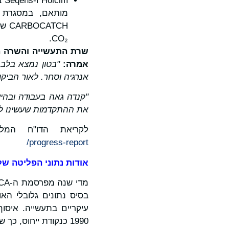
CO₂.
שרת התעשייה והשרה הא
אמרה:
"בטון נמצא בלב 
אנרגיה וסחר. לאור הביק
"קנדה גאה בעבודה ובהי
את ההתקדמות שעשינו לע
לקריאת הדו"ח המ
progress-report/
אודות נתוני הפליטה ש
1990 כנקודת ייחוס, כך שיש באפשרותנו לאמוד את ההתקדמות הנוכחית.