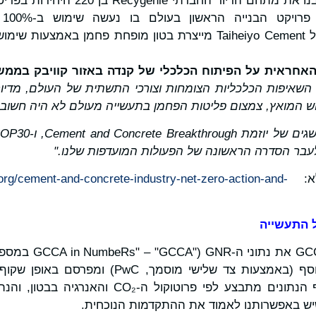
Holcim ו-Seqens בנו את מתחם הדיור ה
מו
CARBOCATCH של Taiheiyo Cement מייצרת בטון מופחת פחמן באמ
חראית על הפיתוח הכלכלי של קנדה באזור קוויבק בממשלת
השאיפות הכלכליות הצומחות וצורכי התשתית של העולם, מדיור
וש המואץ, צמצום פליטות הפחמן בתעשייה מעולם לא היה חשוב י
שגים של יוזמת
Cement and Concrete Breakthrough
, ו-
OP30
בר הסדרה הראשונה של הפעולות המועדפות שלנו."
לא:
.org/cement-and-concrete-industry-net-zero-action-and-
ל התעשייה
בסיס נתונים גלובלי האוסף (באמצעות צד שלישי מוס
עיקריים בתעשייה. איסוף הנתונים מתבצע לפי פרוטוק