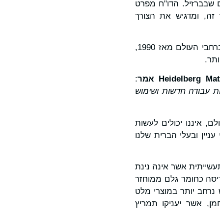
מהלך ועידת COP30 בבלם שבברזיל. הדו"ח מפרט
זה, ומדגיש את הצורך
הדו"ח חושף כי התעשייה הפחיתה היקף פליטת ה-CO₂ בייצור של מוצרי מלט ב-25% ברחבי העולם מאז 1990,
תר.
Heidelberg Mat
אמר
:
ת עבודה חדשות ושימוש
, איננו יכולים לעשות
ניין ובעלי הברית שלנו
עשייתית אשר אינה נינת
ריסה כחומר גלם ממוחזר
 נרחב יותר במוצרי מלט
מן, אשר יעניקו תמריץ