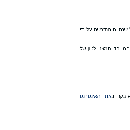
קבועה של שנתיים הנדרשת על ידי
שנת 2023* מראים ירידה של 25% בכמות הפחמן הדו-חמצני לטון של
אתר האינטרנט