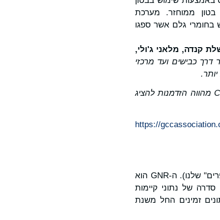
חברתי Recygénie בן 220 היחידות בפריס באמצעות שימוש בבטון
תאם, במסגרת פרויקט הבנייה הראשון בעולם בו נעשה שימוש ב-100% בטון ממוחזר. מערכת
צעות שימוש בחומרי גלם אשר ספגו
 קנדה, מלאני ג'ולי,
 דרך כבישים ועד מרכזי
ותר.
C
מהווה הזדמנות להציג
https://gccassociation
מדי שנה מפרסמת ה-GCCA את נתוני ה-GNR ("GCCA in NumbeRs" – "GCCA במספרים" שלנו). ה-GNR הוא
מך, PwC) ומפרסם באופן שקוף סדרה של נתוני קיימות
ול ה-CO₂ והאנרגיה בבטון, והנתונים זמינים החל משנת