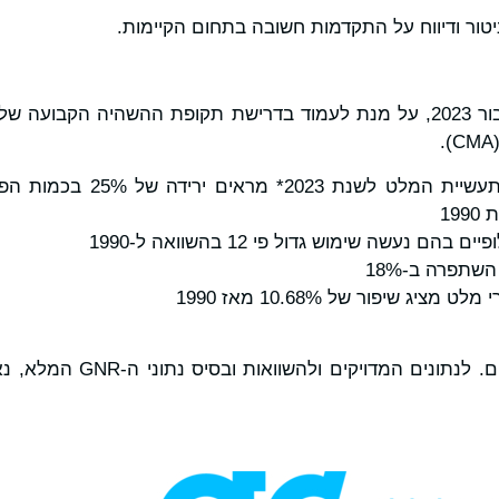
ב-2025 אספנו נתונים עבור 2023, על מנת לעמוד בדרישת תקופת ההשהיה ה
נתוני ה-GNR של תעשיית המלט ל
19
ם נעשה שימוש גדול פי 12 בהשוואה ל-1990
שתפרה ב-18%
ציג שיפור של 10.68% מאז 1990
נים המדויקים ולהשוואות ובסיס נתוני ה-GNR המלא, נא בקרו ב