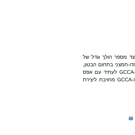
 לצד מספר הולך וגדל של
דו-חמצני בתחום הבטון,
האחראי כיום ל-7% מן הפליטות הגלובליות, באמצעות יישום של "מפת הדרכים של ה-GCCA לעתיד עם אפס
פליטות ב-2050" – התעשייה הכבדה הראשונה המציגה תוכנית מפורטת שכזו. ביחד, ה-GCCA מחויבת ליצירת