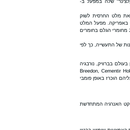
לצינר" שלה במפעל ב-
סולת הריסה בייצור תעשייתי, Molins החדירה את מלט החרסית לשוק
את ייצור החימר הקלוי באפריקה. מפעל המלט
של CRH ברוהוז'ניק שבסלובקיה ייעל את ייצור הקלינקר באמצעות החלפה של 20% מחומרי הגלם בחומרים
נות של התעשייה, כך לפי
עולם בברוויק, נורבגיה
. דוגמאות אחרות כוללות את Breedon, Cementir Holding, CNBM,
סף של פרויקטים עליהם הוכרז באופן פומבי
במפעלי Cemex בקרואטיה ואת פרויקט האנרגיה המתחדשת