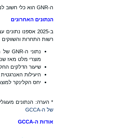
ה-GNR הוא כלי חשוב לניטור ודיווח על התקדמות חשובה בתחום הקיימות.
הנתונים האחרונים
רשות התחרות והשווקים (CMA).
מוצרי מלט מאז שנת 90
שיעור הדלקים החלופיים בה
היעילות האנרגטית ה
יחס הקלינקר למוצרי מלט מ
* הערה: הנתונים מעוגלים. לנתו
של ה-GCCA
אודות ה-
GCCA