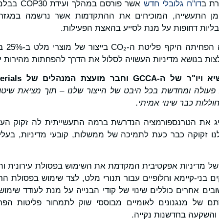
רת ב
דו"ח גלובלי חדש
אשר פורסם ב
מן התעשייה, המוכיחים את ההתקדמות אשר נרשמה במגזר 
ליות דחופות על מנת לסייע בהאצת הפעילות.
ות בנושא מדיניות העשויה לסלול את הדרך להפחתות מהירות יו
יא ויו"ר של ה-
GCCA
וחבר מועצת המנהלים של
erials
עולה ומחדשת בכל היבט של הייצור שלנו – תוך מציאת שיטו
ללות כבר שינוי אמיתי.
 את הטרנספורמציה הנדרשת ברמה התעשייתית לה זקוק העולם
 זקוקה כבר כעת לתמיכה של ממשלות, קובעי מדיניות, בעלי ע
 של מדיניות אפקטיבית המקדמת את השימוש בפסולת עירונית ות
ם בני-קיימא וחלופיים עבור תנורי מלט, לצד שימוש בפסולת ה
ובים אחרים כוללים שינוי של קודי הבנייה על מנת לעודד שימוש
רתם של מנגנונים לאומיים מבוססי שוק לתמחור פליטות הפח
השקעה בחדשנות נקייה.