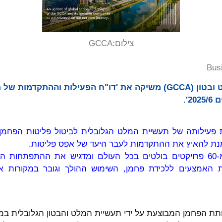
צילום:
GCCA
Bus
האגודה הגלובלית למלט ובטון (GCCA) משיקה את 'דו"ח הפעילות והה
'.
 פעילותה של תעשיית המלט הגלובלית לביטול פליטות הפחמן
ת להאיץ את ההתקדמות לעבר היעד של אפס פליטות.
הדו"ח כולל יותר מ-60 פרויקטים בולטים בכל העולם ומדגיש את ההת
סת האמצעים ללכידת פחמן, השימוש ההולך וגובר במקורות אנ
 הפחמן המבוצעת על ידי תעשיית המלט והבטון הגלובלית ב