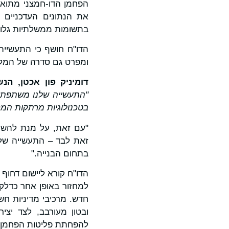
הפחמן הדו-חמצני מתוא
את הנתונים העדכניים 
בתשומות ממשלתיות גלוב
ומפרט גם סדרה של המלצ
דומיניק פון אכטן, הנש
"התעשייה שלנו משתפת פ
בטכנולוגיות מרתקות המחו
"עם זאת, על מנת להשיג
זאת לבד – התעשייה שלנו
בתחום הבנייה."
הדו"ח קורא ליישום דחוף
למחזור באופן אחר כדלקי
חדש. מרכיבי מדיניות חש
ובטון מעורבב, לצד יצי
להפחתת פליטות הפחמן ו