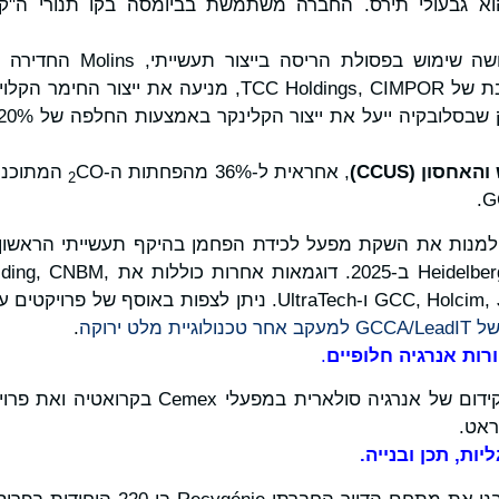
וא גבעולי תירס. החברה משתמשת בביומסה בקו תנורי ה"ק
Limak Cement עושה שימוש בפ
הספרדי, וחברת הבת של TCC Holdings, CIMPOR, מניעה 
והאחסון (
CCUS
)
, אחראית ל-36% מהפחתות ה-
CO המתוכנ
2
 למנות את השקת מפעל לכידת הפחמן בהיקף תעשייתי הראשון ב
על ידי Heidelberg Materials ב-2025
GCC, Holcim, JCA, JSW, TITAN ו-UltraTech. ניתן לצפות באו
ר טכנולוגיית מלט ירוקה
.
רות אנרגיה חלופיים
.
הדוגמאות כוללות קידום של אנרגיה סולארית 
ות, תכן ובנייה.