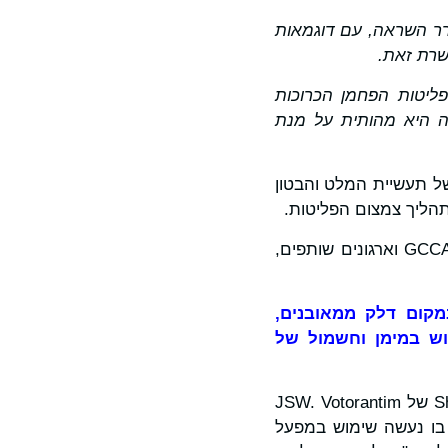
ורר השראה, עם דוגמאות
שרת זאת.
פליטות הפחמן הכרוכות
חה היא מהותית על מנת
ל תעשיית המלט והבטון
הדו"ח מדגיש יותר מ-60 פרויקטים בולטים של דקרבוניזציה על ידי החברות הנכללות ב-GCCA וארגונים שותפים,
מקום דלק ממאובנים,
וש במימן וחשמול של
הדוגמאות כוללות את מפעל Golden Bay של Fletcher ואת מפעלי Nandyal ו-Shiva של JSW. Votorantim
רי בו נעשה שימוש במפעל