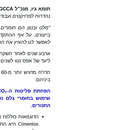
תומא גיו, מנכ"ל
GCCA
נהדרות לפרויקטים ועבוד
"מלט ובטון הם חומרים 
בייצורם. על אף ההתקדמ
לאפשר לנו להאיץ את הה
ארבע שנים לאחר השקת מ
ליעד של אפס נטו לשנים 2025/26 מדגיש את התפקיד המוביל של חברות ברחבי העולם בתהליך צמצום הפליטות
ביניהם:
הפחתת פליטות ה-
₂
CO
שימוש בחומרי גלם נט
התנורים.
Cimentos 