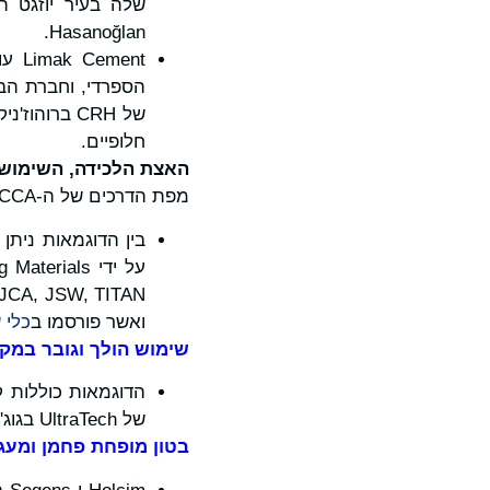
שלה בעיר יוזגט ה
Hasanoğlan.
חלופיים.
האצת הלכידה, השימוש 
מפת הדרכים של ה-GCCA.
בין הדוגמאות ניתן
ואשר פורסמו ב
כלי של GCCA/LeadIT למעקב אח
שימוש הולך וגובר במקו
של UltraTech בגוג'ראט.
בטון מופחת פחמן ומעגלי