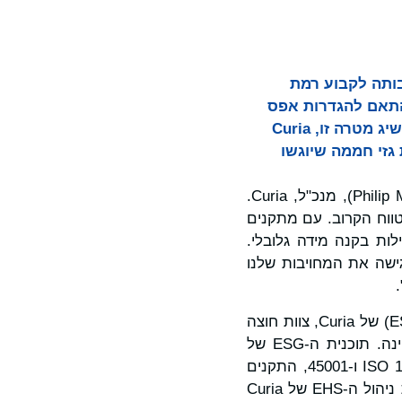
ויבותה לקבוע רמת
החברה, בהתאם להגדרות אפס
נטו פליטת פחמן מבוססות המדע של יוזמת Science Based Targets (SBTi). כדי להשיג מטרה זו, Curia
זי חממה שיוגשו
"אנחנו אחראים לקהילה שלנו כאזרחים תאגידיים טובים", אמר פיליפ מקנאב (Philip Macnabb), מנכ"ל, Curia.
ווח הקרוב. עם מתקנים
ות בקנה מידה גלובלי.
דר העדיפויות של Curia, והבטחה זו מדגישה את המחויבות שלנו
המחויבות לאפס נטו היא צעד נוסף קדימה עבור תוכנית הסביבה, החברה והמשילות (ESG) של Curia, צוות חוצה
תפקודים שמקדם את הניהול הסביבתי והחברתי של החברה עם משילות תאגידית תקינה. תוכנית ה-ESG של
Curia מתקשרת עם מערכת ניהול הסביבה, הבריאות והבטיחות (EHS) שלנו, לפי ISO 14001 ו-45001, התקנים
הגלובליים למערכות ניהול סביבתיות ומערכות ניהול בריאות ובטיחות תעסוקתית. מערכת ניהול ה-EHS של Curia