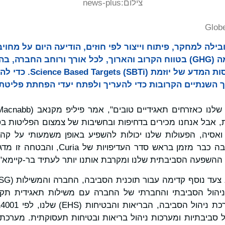
צילום:
news-plus
Glob
רה מובילה למחקר, פיתוח וייצור לפי חוזים, הודיעה היום על מח
הפחתת פליטת גזי חממה (GHG) בטווח הקרוב והארוך, לכל אורך ורוחב 
שנתיים הקרובות כדי להעריך ולפתח יעדי הפחתת פליטת ג
, אבל אנחנו מכירים בדחיפות ובחשיבות של צמצום הפליטות בט
ואסיה, הפעולות שלנו יכולות להשפיע באופן משמעותי על קהיל
השמירה על איכות הסביבה כבר מזמן בראש ס
השפעה הסביבתית שלנו ומקרבת אותנו יותר לעתיד בר-קיימא".