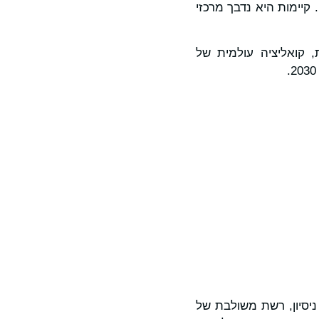
יימות היא נדבך מרכזי
Race t של האומות המאוחדות, קואליציה עולמית של
 למחקר, פיתוח וייצור לפי חוזים (CDMO) עם למעלה מ-30 שנות ניסיון, רשת משולבת של