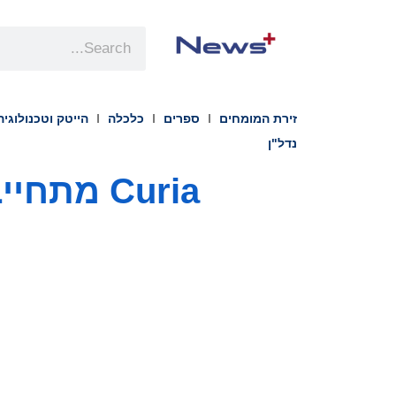
זירת המומחים
ספרים
כלכלה
הייטק וטכנולוגיה
נדל"ן
Curia מתחייבת לתקן האפס נטו פליטת פחמן SBTi