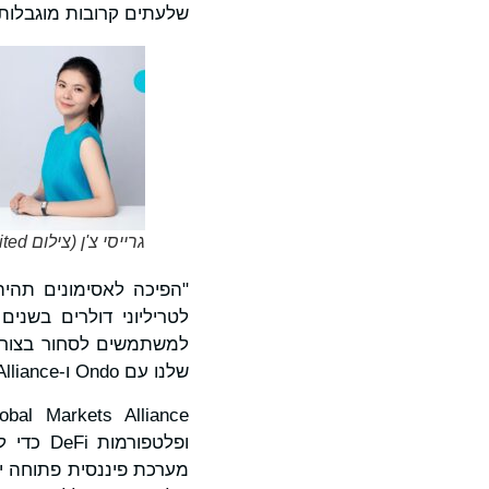
שלעתים קרובות מוגבלות 
גרייסי צ'ן (צילום Bitget Limited)
"הפיכה לאסימונים תהיה
לטריליוני דולרים בשני
למשתמשים לסחור בצורה
שלנו עם Ondo ו-Global Markets Alliance, אנו תורמים לשוק פיננסי גלובלי, נזיל, נגיש וכוללני יותר".
ופלטפור
מערכת פיננסית פתוחה יו