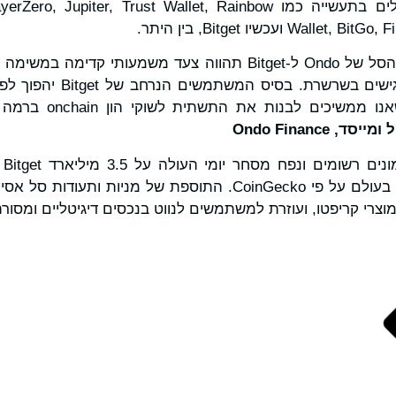
של הברית כוללים מובילים בתעשייה כמו ter, Trust Wallet, Rainbow
W ועכשיו Bitget, בין היתר.
"הבאת המניות ותעודות הסל של Ondo ל-Bitget תהווה צעד משמעותי
הפיננסיים הגלובליים לנגישים
כים לבנות את התשתית לשוקי הון onchain ברמה מוסדית." –
יסד, Ondo Finance
צרי קריפטו, ועוזרת למשתמשים לנווט בנכסים דיגיטליים ומסורת