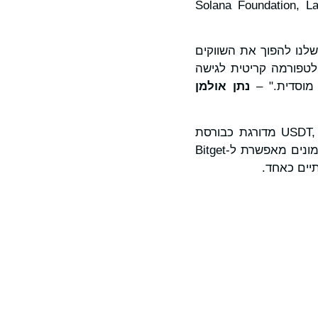
Solana Foundation, LayerZero, Jupi
 קדימה במשימה שלנו להפוך את השווקים
 בשרשרת. בסיס המשתמשים הנרחב של Bitget יהפוך לפלטפורמה קריטית לגישה
נתן אולמן
עם למעלה מ-700 אסימונים רשומים ונפח מסחר יומי העולה על 3.5 מיליארד USDT, Bitget מדורגת כבורסת
הספוט השלישית בגודלה בעולם על פי CoinGecko. התוספת של מניות ותעודות סל אסימונים מאפשרת ל-Bitget
יים כאחד.