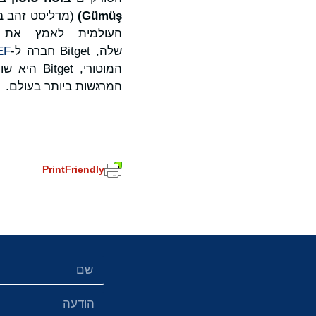
ş
Gümü
)
(מדליסט זהב באיג
העולמית לאמץ את ה
שלה, Bitget חברה ל-
EF
המוטורי, Bitget היא שותפת בורסת המטבעות הקריפטוגרפים הבלעדית של
המרגשות ביותר בעולם.
PrintFriendly