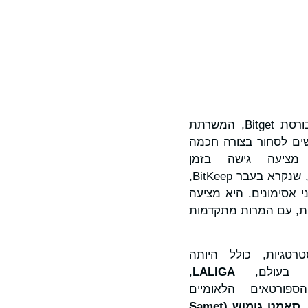
המובילה בעולם וחברת Web3. בורסת Bitget, המשרתת
בת לעזור למשתמשים לסחור בצורה חכמה
מציעה גישה בזמן
, שנקרא בעבר BitKeep,
- 130 רשתות בלוקצ'יין ומיליוני אסימונים. היא מציעה
שירה ליותר מ-20,000 אפליקציות מבוזרות, עם המרות מתקדמות
טרטגיות, כולל היותה
ה בעולם,
LALIGA
,
לית של הספורטאים הלאומיים
,
סאמט
גומוש
(
Samet