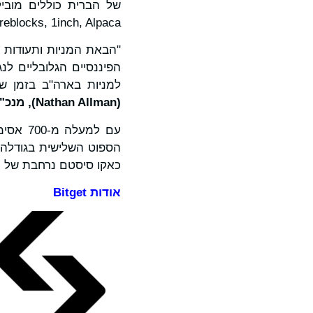
allet, BitGo, Fireblocks, 1inch, Alpaca
למניות בארה"ב בזמן שאנו ממשי
(
Nathan Allman
)
, מנכ"ל ומי
כאקו סיסטם נרחבת של מו
אודות
Bitget