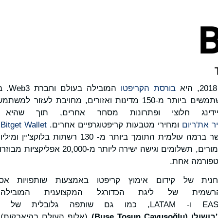
בורסת הקריפטו
למעלה מ-120 מיליון משתמשים ביותר מ-150 מדינות ואזורים, מחוי
ידינג חלוצי ופתרונות מסחר אחרים, תוך שהיא 
ר את'ריום
ומחירי מטבעות קריפטוגרפיים אחרים.
Bitget Wallet
הוא ארנק קריפטו משורשר ברמה עולמית התומך ביותר מ
מסחר מרובה רשתות, הימורים, תשלומים וגישה י
טפורמה אחת.
ד החנית של קידום אימוץ קריפטו באמצעות שותפויות אס
רשמית של ליגת הכדורגל המקצוענית המוביל
בשווקי EASTERN, SEA ו- LATAM, כמו גם שותפה גלוב
בושולו
(
lu
ğ
o
ş
Buse Tosun Çavu
)
(אלוף העולם בהיאבקות)