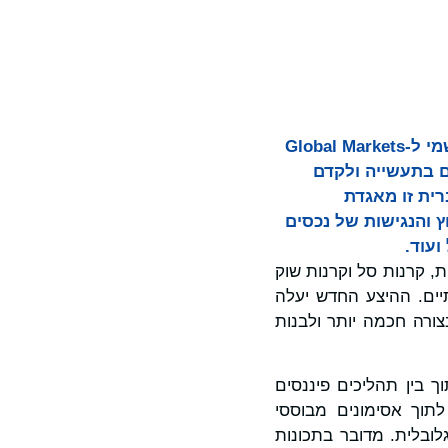
Bitget, בורסת המטבעות הקריפטוגרפים המובילה וחברת Web3, הצטרפה באופן רשמי ל-Global Markets
טים בתעשייה ולקדם
דדית עבור אסימונים המבוססים על ניירות ערך של Ondo Finance. ברית זו מאגדת
 והנגישות של נכסים
וב לקבל גישה ליותר מ-100 מניות אמריקאיות, קרנות סל וקרנות שוק
ים. ההיצע החדש יעלה
 בצורה חכמה יותר ולבנות
ך בין תהליכים פיננסים
 לתוך אסימונים מבוססי
 ונגישות גלובלית. מדובר בתכונות