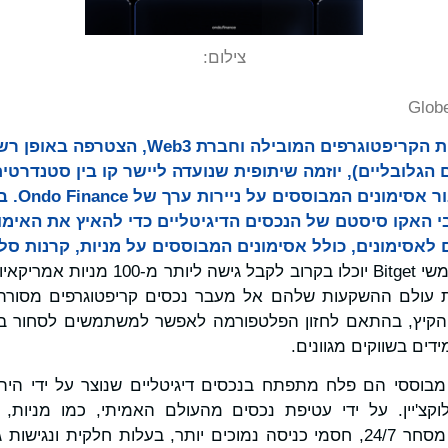
צילום:
Glob
השווקים הגלובליים), יוזמה שיתופית שנועדה ליישר קו בין סטנדר
יכולת פעולה ה
 האקו סיסטם של הנכסים הדיגיטליים כדי להאיץ את האימוץ
כחלק משותפות זו, משתמשי Bitget יוכלו בקר
ת עולם ההשקעות שלהם אל מעבר נכסים קריפטוגרפים מסורתי
Bitge בהמשך הקיץ, בהתאם לחזון הפלטפורמה לאפשר למשתמשים לסחור
דים בשווקים מגוונים.
ים מבוססי הם פלח מתפתח בנכסים דיגיטליים שנוצר על ידי היתו
לוקצ'יין. על ידי עטיפת נכסים מהעולם האמיתי, כמו מניות,
בלוקצ'יין, הם מאפשרים מסחר 24/7, חסמי כניסה נמוכים יותר, בעלות חלקית