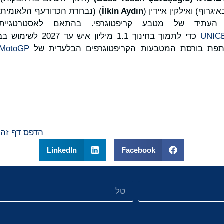
רוף) ואילקין איידין (
lkin Aydın
İ
) (נבחרת הכדורעף הלאומית)
עתיד של מטבע קריפטוגרפי. בהתאם לאסטרטגיית
UNIC
כדי לתמוך בחינוך 1.1 מיל
MotoGP™
הדפס דף זה
LinkedIn
Facebook