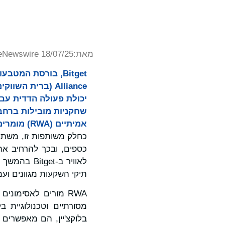
מאת:
eNewswire 18/07/25
Alliance (ברית 
שחקניות מובילות ברחבי
אמיתיים (RWA) מומרים לאסימונים, כולל אסימונים המבוססים על מניות, קרנות סל ועוד.
כספים, ובכך להרחיב א
לאוויר ב-t
תיקי השקעות מגוונים ועמי
RWA מורים לאסימונ
מסורתיים וטכנולוגיית ב