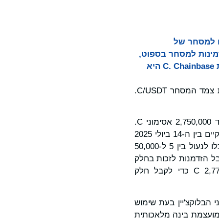
Web, הכריזה על הרישום למסחר של
 לזמינות למסחר בספוט,
Bitget תשיק קמפיין תגמולים בלעדי ב-Launchpool בהיקף של עד 2,750,000 יחידות C. Chainbase היא
המסחר בספוט עבור Chainbase (C) התחיל ב-14 ביולי 2025 בשעה 12:00 (UTC) תחת צמד המסחר C/USDT.
כדי לחגוג את הרישום, Bitget תשיק קמפיין Launchpool המציע תגמולים בהיקף של עד 2,750,000 אסימוני C.
משתמשים זכאים יוכלו להשתתף על ידי נעילת אסימוני BGB או C במהלך האירוע, שיתקיים בין ה-14 ביולי 2025
בשעה 12:00 ל-16 ביולי 2025 בשעה 12:00 (UTC). בעת שימוש ב-BGB, משתמשים יוכלו לנעול בין 5 ל-50,000
ם לרמת ה-VIP שלהם, על מנת לקבל הזדמנות לזכות בחלק
מ-2,500,000 אסימוני C. בעת שימוש ב-C, משתתפים יוכלו לנעול בין 30 ל-2,778,000 C כדי לקבל חלק
ני הבלוקצ'יין בעת שימוש
מועצמת בינה מלאכותית