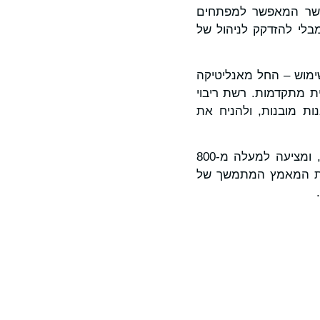
גשר המאפשר למפתחים
בלי להזדקק לניהול של
ת מגוון רחב של מקרי שימוש – החל מאנליטיקה
תית מתקדמות. רשת ריבוי
נות מובנות, ולהניח את
Bitget ממשיכה לבסס את תפקידה כבורסת מטבעות קריפטוגרפיים מהשורה הראשונה, ומציעה למעלה מ-800
נגזרים. התוספת של BOOM ל-Launchpool תואמת את המאמץ המתמשך של