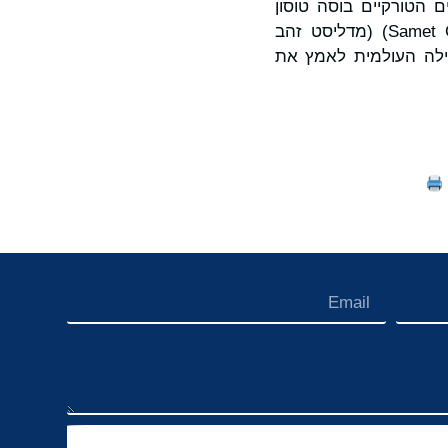
 הלאומיים הטורקיים בוסה טוסון
צ'בושולו (Buse Tosun Çavuşoğlu) (אלוף העולם בהיאבקות), סאמט גומוש (Samet Gümüş) (מדליסט זהב
לעורר את הקהילה העולמית לאמץ את