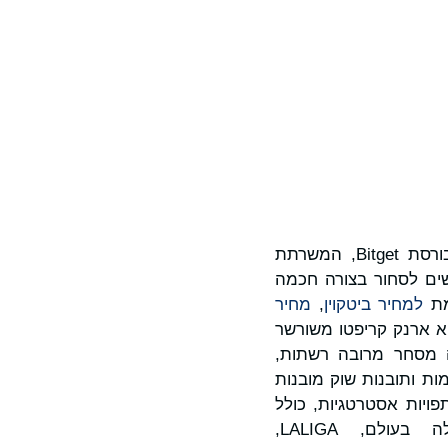
המובילה בעולם וחברת Web3. בורסת Bitget, המשרתת
בת לעזור למשתמשים לסחור בצורה חכמה
מת
למחיר ביטקוין
,
מחיר
א בעבר BitKeep, הוא ארנק קריפטו משורשר
ם. היא מציעה מסחר מרובה רשתות,
, עם המרות מתקדמות ותובנות שוק מובנות
ת שותפויות אסטרטגיות, כולל
היותה שותפת הקריפטו הרשמית של ליגת הכדורגל המקצוענית המובילה בעולם, LALIGA,