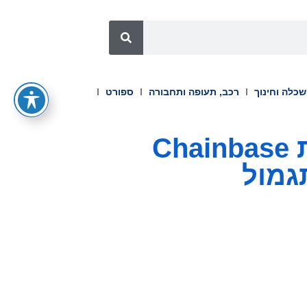
כלה וחינוך
רכב, תעופה ותחבורה
ספורט
Bitget Launchpool תרשום למסחר את Chainbase