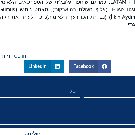
בשווקי EASTERN, SEA ו- LATAM, כמו גם שותפה גלובלית של הספורטאים
באיגרוף) ואילקין איידין (İlkin Aydın) (נבחרת הכדורעף הלאומית), כדי 
רפי.
הדפס דף זה
LinkedIn
Facebook
שליחה