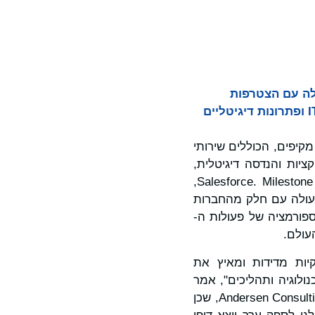
ית שלה עם הצטרפות
החברה השותפה האמריקאית Milestone Technologies, ספקית מוכחת של שירותי IT ופתרונות דיגיטליים
יים ומיקור חוץ מקיפים, הכוללים שירותי
ציות והנדסה דיגיטלית,
מיקור חוץ של תהליכים עסקיים ויישום פלטפורמות עבור ServiceNow ו-Salesforce. Milestone Technologies,
ברחבי העולם ומשתפת פעולה עם חלק מהחברות
פורמציה של פעולות ה-
ות עסקיות מדידות ומאיץ את
לוגיה ותהליכים", אמר
סמיר קישור, מנכ"ל Milestone Technologies. "אנו נרגשים משיתוף הפעולה שלנו עם Andersen Consulting, שכן