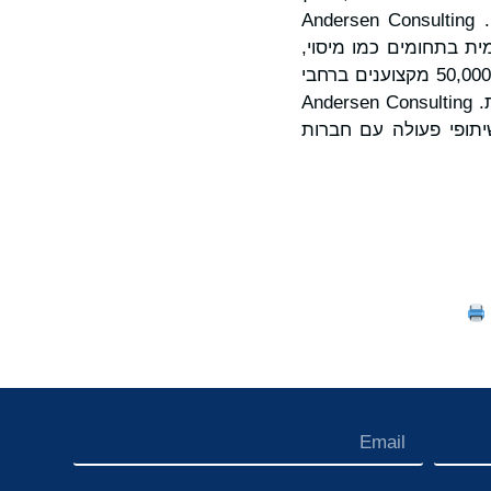
עסקי, טכנולוגיה וטרנספורמציה מבוססת בינה מלאכותית, כמו גם פתרונות הון אנושי. Andersen Consulting
ית בתחומים כמו מיסוי,
משפט, הערכת שווי וניידות גלובלית, וזאת באמצעות פלטפורמה עולמית הכוללת יותר מ-50,000 מקצוענים ברחבי
העולם ונוכחות ביותר מ-1,000 אתרים, דרך ישויות החברות בה ושיתופי פעולה עם חברות. Andersen Consulting
 ושיתופי פעולה עם חברות