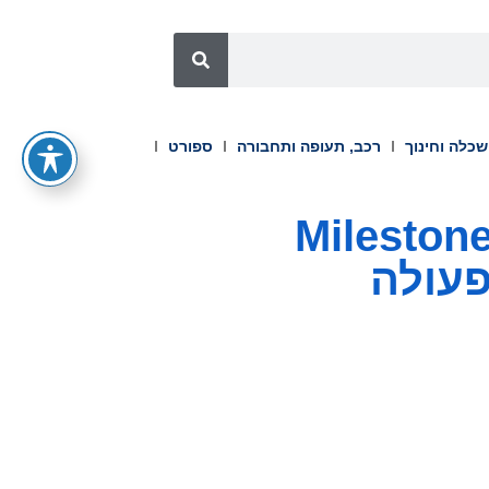
כלה וחינוך
רכב, תעופה ותחבורה
ספורט
Andersen Consultin מוסיפה את Milestone