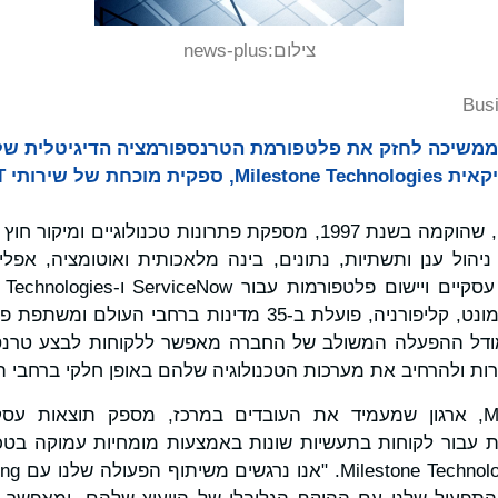
צילום:
news-plus
Bus
Andersen Consultin ממשיכה לחזק את פלטפורמת הטרנספורמציה הדיגיטל
Milestone Technologies, שהוקמה בשנת 1997, מספקת פתרונות טכנולוג
ניהול ענן ותשתיות, נתונים, בינה מלאכותית ואוטומציה, אפליק
שמשרדיה הראשיים בפרמונט, קליפורניה, פועלת ב-35 מדינות 
מודל ההפעלה המשולב של החברה מאפשר ללקוחות לבצע טרנס
"Milestone Technologies, ארגון שמעמיד את העובדים במרכז, מספק תוצא
ת עבור לקוחות בתעשיות שונות באמצעות מומחיות עמוקה בטכנו