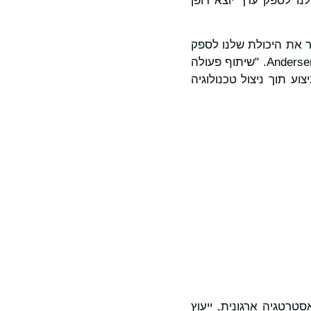
ו לספק ערך יוצא דופן
Milest בשירותים מנוהלים משפר את היכולת שלנו לספק
, יו"ר גלובלי ומנכ"ל Andersen. "שיתוף פעולה
 תוך ניצול טכנולוגיה
טרטגיה ארגונית, ייעוץ