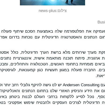
צילום:
news-plus
Bus
ום הנתונים והאסטרטגיה הדיגיטלית עם נוכחות בדרום אפר
Insight Cons מספקת מערך שירותים מלא ברשת הערך הדיגיטלית, כולל אס
 ארגונית, פיתוח תוכנה מותאמת אישית, אינטגרציית נתונים, א
יאים מומחיות בתחומי האנשים, הטכנולוגיה והתהליכים, ומבטיח
ם. החברה פועלת במגוון תעשיות כגון קמעונאות, לוגיסטיקה, א
יאות.
"כחלק משיתוף הפעולה עם Andersen Consulting יש לנו גישה להיקף 
את הידע והניסיון האזורי שלנו בתחום הנתונים והאנליטיקה",
Insight Consu. "בנוסף, נוכל לסייע ללקוחות ברחבי העולם לבנות ביטחו
הדיגיטלית לצרכים העסקיים ולהבטיח שימוש אפקטיבי בטכנ