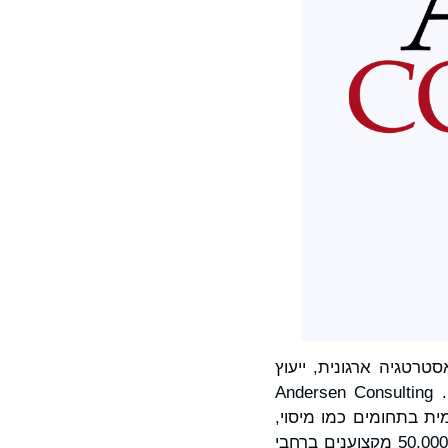
טרטגיה ארגונית, ייעוץ
עסקי, טכנולוגיה וטרנספורמציה מבוססת בינה מלאכותית, כמו גם פתרונות הון אנושי. Andersen Consulting
ית בתחומים כמו מיסוי,
משפט, הערכת שווי וניידות גלובלית, וזאת באמצעות פלטפורמה עולמית הכוללת יותר מ-50,000 מקצוענים ברחבי