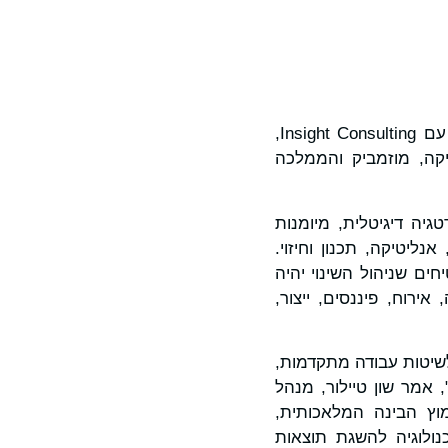
Andersen Consulting מעמיקה את הפלטפורמה שלה באמצעות הסכם שיתוף פעולה עם Insight Consulting,
יקה, מוזמביק והממלכה
טרטגיה דיגיטלית, מיומנות
נליטיקה, תכנון וחיזוי.
ים שניהול השינוי יהיה
ירוח, פיננסים, ייצור,
גלובלי רחב יותר ולשיטות עבודה מתקדמות,
 אמר שון טיילור, מנהל
ן באימוץ הבינה המלאכותית,
ולוגיה להשגת תוצאות