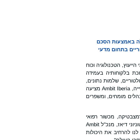
ית שלה באמצעות הסכם
ורגולטוריים בתחום מדעי
 בתחומי הייעוץ, הטכנולוגיה וכוח
כת בלקוחותיה בעמידה
טוריים, שלמות נתונים,
אימות מערכות IT וטרנספורמציה דיגיטלית. באמצעות למעלה מ‑20 שנות מומחיות בתעשייה, Ambit Iberia מציעה
נהלים מומחים, ומשפרים
רמצבטיקה, מכשור רפואי
וביוטכנולוגיה לעמוד בסטנדרטים הגבוהים ביותר של איכות ותאימות", אמר בריסמרק אנטוניוני דיאז, מנכ"ל Ambit
מסע זה, ומאפשר לנו להרחיב את היכולות