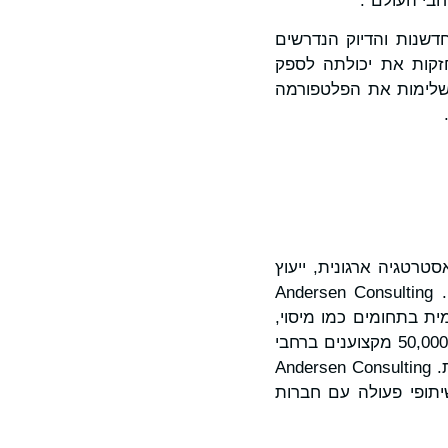
חבי העולם".
סיף: "Ambit Iberia מגלמת את החדשנות והדיוק הנדרשים
חזקות את יכולתה לספק
 משלימות את הפלטפורמה
טרטגיה ארגונית, ייעוץ
עסקי, טכנולוגיה וטרנספורמציה מבוססת בינה מלאכותית, כמו גם פתרונות הון אנושי. Andersen Consulting
ית בתחומים כמו מיסוי,
משפט, הערכת שווי וניידות גלובלית, וזאת באמצעות פלטפורמה עולמית הכוללת יותר מ-50,000 מקצוענים ברחבי
העולם ונוכחות ביותר מ-1,000 אתרים, דרך ישויות החברות בה ושיתופי פעולה עם חברות. Andersen Consulting
 ושיתופי פעולה עם חברות