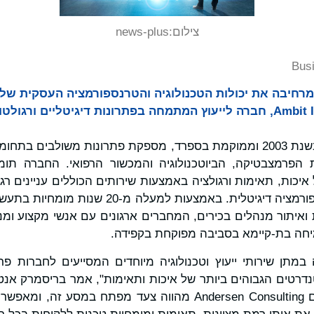
צילום:
news-plus
Bus
Andersen Consultin מרחיבה את יכולות הטכנולוגיה והטרנספורמציה העסק
שיתוף פעולה עם Ambit Iberia, חברה לייעוץ המתמחה בפתרונות דיגיטליים 
Ambit Iberia, שהוקמה בשנת 2003 וממוקמת בספרד, מספקת פתרונות משולבים
הפרמצבטיקה, הביוטכנולוגיה והמכשור הרפואי. החברה תומ
כות, תאימות ורגולציה באמצעות שירותים הכוללים עניינים רגול
ות ואיתור מנהלים בכירים, המחברים ארגונים עם אנשי מקצוע ומ
יחה בת‑קיימא בסביבה מפוקחת בקפידה.
במתן שירותי ייעוץ וטכנולוגיה מיוחדים המסייעים לחברות פ
Iberia. "שיתוף פעולה עם Andersen Consulting מהווה צעד מפתח ב