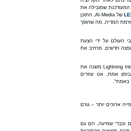
ות FAST: אספקת תוכן ברמת פרימיום לאחר לוקליזציה
ה המעודכנת שמובילה את
LE
של AI-Media, התוכן
הזרמת המדיה, מה שהופך
בי העולם על ידי הצעת
 הפצה חדשים, מרחיב את
טוני אברהמס (Tony Abrahams), מנכ"ל AI-Media, אמר: "השותפות הזו עם Lightning International משנה את
יש ומקומי בזמן אמת, אנו עוזרים
 באמת".
יה ארוכים יותר – גורם
קהילות של חירשים וכבדי שמיעה, הם גם
ים על הביקוש הגובר לכתוביות בקרב צופים בני דור המילניום ודור ה-Z, אשר 87% מהם מוצאים שכתוביות