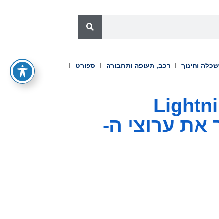
כלה וחינוך
רכב, תעופה ותחבורה
ספורט
גבולות: AI-Media ו-Lightning
הפוך את ערוצי ה-