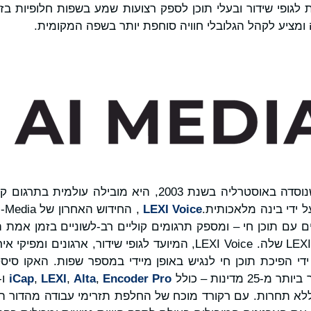
לגופי שידור ובעלי תוכן לספק רצועות שמע בשפות חלופיות ב
 ומציע לקהל הגלובלי חוויה סוחפת יותר בשפה המקומית.
AI-Media(ASX: AIM), שנוסדה באוסטרליה בשנת 2003, היא מובי
 ידי בינה מלאכותית.
LEXI Voice
 עם תוכן חי – ומספק תרגומים קוליים רב-לשוניים בזמן אמת הב
בתעשייה של כתוביות ה-LEXI שלה. LEXI Voice, המיועד לגופי שידור, א
Encoder Pro
,
Alta
,
LEXI
,
iCap
ו-
 ללא תחרות. עם רקורד מוכח של החלפת תזרימי עבודה מהדור ה