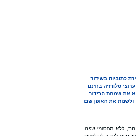
ונות תרגום ויצירת כתוביות בשידור
Light, המפיצה המובילה של ערוצי טלוויזיה בחינם
ומים ולהביא את שמחת הבידור
יות ההכנסה עבור פלטפורמות FAST ובעלי תוכן, ולשנות את האופן שבו
אמת, ללא מחסומי שפה.