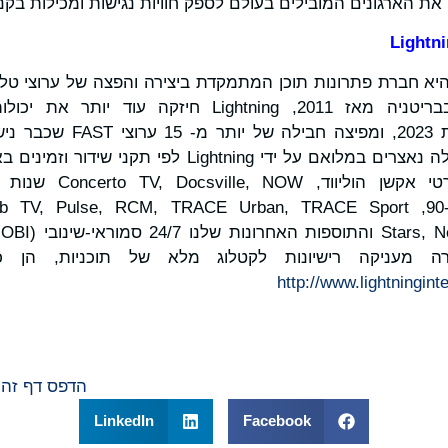
Lightni
Lightning Internation היא חברת פתרונות תוכן המתמקדת ביצירה והפצה של ערוצי
מבוססת בהונג קונג ובבריטניה מאז 2011, Lightning חי
למשפחת AsiaSat בשנת 2023, ו
ברחבי העולם. ערוצים אלה נאצרים במלואם על ידי ghtning
80, NOW שנות ה-90-00, ulse, RCM, TRACE Urban, TRACE Sport
חברה מעניקה רישיונות לקטלוג מלא של תוכניות, הן כת
http://www.lightningint
הדפס דף זה
LinkedIn
Facebook