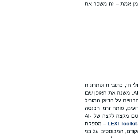
זמן אמת – זה משפר את
לה עולמית בתרגום קולי חי, כתוביות ופתרונות
, החידוש האחרון של AI-Media, משנה את האופן שבו
נויים על הדיוק המוביל
רגונים ומפיקי אירועים, פותח זרמי הכנסה
חדשים והגעה לקהל על ידי הפיכת תוכן חי לנגיש באופן מיידי במספר שפות. האקו סיסטם מקצה לקצה של AI-
LEXI Toolkit
– מספקת
קודם, המבוססים על בני