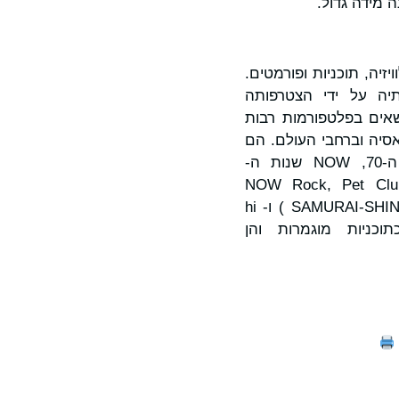
 טלוויזיה, תוכניות ופורמטים.
זקה עוד יותר את יכולותיה על ידי הצטרפותה
מפיצה חבילה של יותר מ- 15 ערוצי FAST שכבר נישאים בפלטפורמות רבות
Li לפי תקני שידור וזמינים באסיה וברחבי העולם. הם
כוללים ערוצים כמו סרטי אקשן הוליווד, Concerto TV, Docsville, NOW שנות ה-70, NOW שנות ה-
NOW Rock, Pet Club TV, P
Stars, NewsWorld, Globetrotter והתוספות האחרונות שלנו 24/7 סמוראי-שינובי (SAMURAI-SHINOBI ) ו- hi
וכניות מוגמרות והן