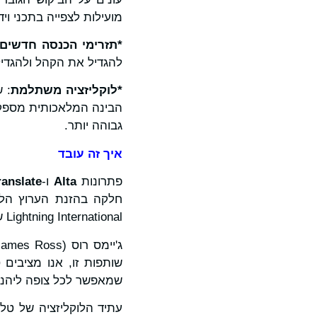
מועילות לצפייה בתכני ויד
*תזרימי הכנסה חדשים
להגדיל את הקהל ולהגדי
*לוקליזציה משתלמת
הבינה המלאכותית מספקים
גבוהה יותר.
איך זה עובד
פתרונות
Alta
ו-
ranslate
Lightning International שבסיסם בהונג קונג. גישה זו מבטיחה זרימת עבודה יעילה, חסכונית, מדרגית ואמינה.
שמאפשר לכל צופה ליהנות