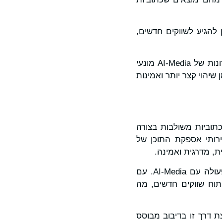
להגיע לשווקים חדשים,
: שיטות תרגום מסורתיות הן יקרות ודורשות משאבים רבים. הפתרונות של AI-Media מונעי
יהוי קצר יותר ואמינות
. הכתוביות משולבות בצורה
ת לאחר מכן לפלטפורמות FAST באמצעות שירותי אספקת התוכן של
ג'יימס רוס (James Ross), מנכ"ל Lightning International, הגיב: "אנו נרגשים לשתף פעולה עם AI-Media. עם
יה בתעשיית ה-FAST, המאפשר לנו לפתוח שווקים חדשים, מה
 טלוויזיית FAST בהיר מתמיד עם השקת LEXI Voice ב-NAB. פריצת דרך זו בדיבוב מבוסס