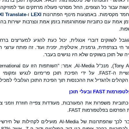
שותפות זו מספקת מענה לאתגרי המפתח של פלטפורמ
ישות עבור כל הצופים, החל מסרטי פעולה מרתקים ועד למוזיק
מחמד מקסימות. באמצעות מינוף הפתרונות
LEXI
ו-
XI Translate
זמן אמת עם כתוביות שמתורגמות בזמן אמת ונצרבות ישירות ב
גבל לשווקים דוברי אנגלית, יכול כעת להגיע למעריצים ברח
ר חי בצרפתית, גרמנית, איטלקית, יפנית ועוד. זה פותח ערוצי
ה של תוכן בשווקים שלא היו נגישים בעבר.
כללי המשחק עבור תעשיית ה-FAST. על ידי הפיכת תוכן פרימיום לנג
קהלים ולהגדיל את ההכנסות תוך הפיכת התוכן הגלובלי למכיל
פלטפורמות
FAST
ובעלי תוכן
כתוביות משפרות את המעורבות, מעודדות צפייה חוזרת וזמני צפי
פרסום בפלטפורמות FAST.
: מעבר לכך שהפתרונות של AI-Media מועילים ל
עונ