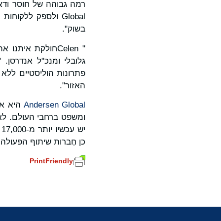
Global ולספק ללק
בשוק".
" Celenחולקת איתנו את המחויבות לספק ללקוחות את השירותים הטובים ביותר," ציין
גלובלי ומנכ"ל אנדרסן.
פתרונות הוליסטיים ללא ג
האזור".
Andersen Global
היא אי
כן חֶברות שיתוף הפעולה
PrintFriendly