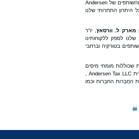
רמה גבוהה של חוסר ודאות," אמרה גוניז. "אנחנו מצפים לעבוד עם התאגידים החברים והשותפים של Andersen
על היתרון התחרותי שלנו
מארק ל.
וורסאץ
, יו"ר
שלנו לספק ללקוחותינו
השותפים בטורקיה וברחבי
ת שכוללות מומחי מיסים
ומשפט ברחבי העולם. לאנדרסן גלובל, שהוקמה ב-2013 על ידי החֶבְרה החֲבֵרה האמריקנית Andersen Tax LLC ,
ם ונוכחות ביותר מ-450 מקומות באמצעות החֶבְרות החבֵרות וכמו