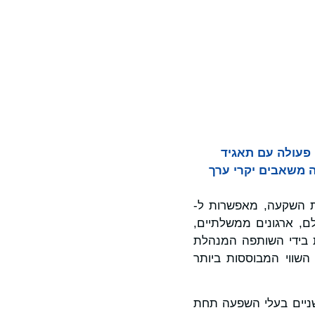
ת שיתוף פעולה עם תאגיד
Celen Corporate), ובכך היא מוסיפה משאבים יקרי ערך
בות השקעה, מאפשרות ל-
לם, ארגונים ממשלתיים,
 פרקטיקת הערכת השווי של Celen, שנוצרה ב-1995, מובלת בידי השותפה המנהלת
ברות הערכת השווי המבוססות ביותר
שניים בעלי השפעה תחת