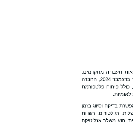
 ונראות תעבורה מתקדמים,
הכריזה באופן רשמי על חשיפתה. לאחר סבב גיוס ראשוני מוצלח בהיקף של 6 מיליון דולר בדצמבר 2024, החברה
יים, כולל פיתוח פלטפורמת
לאומיות.
דרך המאפשרת בדיקה וסיווג בזמן
ת, רגולטורים, רשויות
ית. הוא משלב אנליטיקה