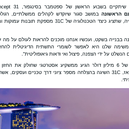
 שיתקיים בשבוע הראשון של ספטמבר בסינגפור, 31 Concept
ם הראשונה
במושב סגור שיוקדש לקהלים ממשלתיים, רגולטור
המצגת תכלול הדגמה חיה, שתציג כיצד הטכנולוגיה של 31C
ה בבנייה בשקט, ועכשיו אנחנו מוכנים להראות לעולם על מה ע
 31 Concept. "המשימה שלנו היא לאפשר לשומרי התשתית הדיגיטלית
הנשלט על ידי הצפנה, פיצול ואי ודאות גיאופוליטית".
המימון הראשוני בהיקף של 6 מיליון דולר הגיע ממשקיע אסטרטגי שחולק 
לחדשנות בטווח ארוך. מאז, 31C השיגה בהצלחה מספר ציוני דרך טכניים וע
תי.