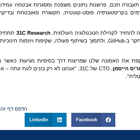
עבורה חכם, פרשנות נתונים מוצפנת ומסגרות אבטחה עמידות
ם בקריפטוגרפיה פוסט-קוונטית, תקשורת מאובטחת ובדיקת
להחזיר לקהילת הטכנולוגיה העולמית,
31C Research
תתחיל 
פנימיים נבחרים ונכסי מחקר ב-GitHub, ולתמוך בשיתוף פעולה, שקיפות ויו
פת את האמונה שלנו שפריצות דרך בסיסיות מגיעות כאשר מד
ריס הייסמן
, CTO של 31C. "אנחנו לא רק בונים לעת עתה
לית".
הדפס דף זה
LinkedIn
Facebook