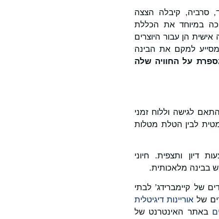
לדיגיטליות בבית הספר Savremena osnovna škola בבלגרד, סרביה, קיבלה הצצה
יכה במיוחד את הכללת
אישית הן עבור היוצרים
 מסייע למקם את הבינה
פרת על החוויה שלה
תאם לגישה וללוח זמני
מטית לבין הטלת מטלות
 דיון ותצפית. חיוני
ש בבינה מלאכותית.
ם של קיימברידג’ לבתי
דים של
אוריינות דיגיטלית
ם
באתר האינטרנט של