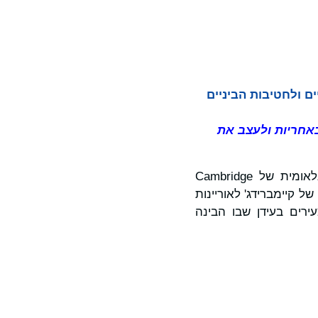
ים ולחטיבות הביניים
באחריות ולעצב את
כשהדיגיטליות עוברת למרכזן של רפורמות החינוך ברחבי העולם, קבוצת החינוך הבינלאומית של Cambridge
של קיימברידג' לאוריינות
ירים בעידן שבו הבינה