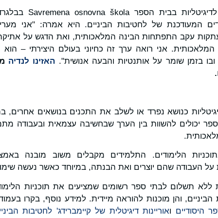
נדיה דז'ורדז'ביץ', מורה 
דים המעודכנת של לחטיבות הביניים. היא אמרה: "אני מער
העתקות עקב התפתחות הבינה המלאכותית, ואת הדגש על אתיקה 
 המלאכותית. אני רואה ערך זה כחיוני בעולם היצירתי – הוא
בו בזמן שומר על אותנטיות והבעה אנושית".
האזינו לנדיה
מס
יגיטליות כנושא נפרד או לשלב את התכנים בנושאים אחרים, בה
 ספר יכולים להשוות בין הערך שבחשיבה עצמאית ובעבודה מת
לאכותית.
וכניות הלימודים. התלמידים מקבלים משוב מובנה באמצעות
 על העבודה שהם יוצרים ואת הבנתה, במיוחד כאשר נעשה שימו
ות ללא תשלום לבתי ספר רשומים שמציעים את תוכניות הלימודי
 הביניים, והן מוכנות להוראה מיידית. למידע נוסף, בקרו בעמו
ר היסודיים
ו
אוריינות דיגיטלית של קיימברידג' לחטיבות הביניי