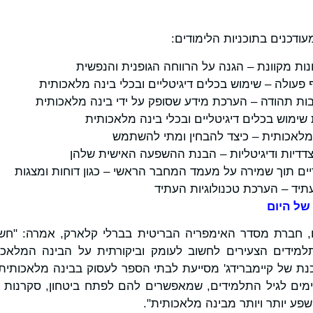
ודכנים בתוכניות הלימודים:
נות מקוונת – הגנה על הרווחה הגופנית והנפשית
 פעולה – שימוש בכלים דיגיטליים ובכלי בינה מלאכותית
בות תהודה – הערכת מידע שסופק על ידי בינה מלאכותית
שימוש בכלים דיגיטליים ובכלי בינה מלאכותית
 מלאכותית – כיצד להבחין ומתי להשתמש
דדיות ודיגיטליות – הבנת ההשפעה האישית שלהן
דיים תוך שמירה על מעמד המחבר הראשי – כגון דוחות ומצגות
תיד – הערכת טכנולוגיות העתיד
של היום
, חברת מסדר האימפריה הבריטית בברלי קלארק, אמרה: "חשו
למידים הצעירים לחשוב לעומק וביקורתית על הבינה המלאכו
ת של קיימברידג' מסייעת לבתי הספר לעסוק בבינה מלאכותית בא
מים לגיל התלמידים, שמאפשרים להם לפתח ביטחון, סקרנות 
ע יותר ויותר מבינה מלאכותית".