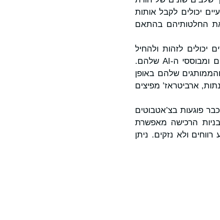
ת בהם הם מוסיפים את הערך הגבוה ביותר. לדוגמה, סוכני AI טבעיים יכולים לקבל אותות
ת את החלטותיהם בהתאם
Riskified Decisio, סוחרים יכולים לזהות ולהחיל
כללים עסקיים לניהול הסיכונים של נפח הזמנות המגיעים מסוכני הקניות המקוריים ומבוססי ה-AI שלהם.
הממותגים שלהם באופן
ות, ארביטראז’ מפיצים
בר פוגעות בצ’אטבוטים
בניות הרכישה מאפשרת
וות גורם המניע רווחים ולא נזקים. ניתן