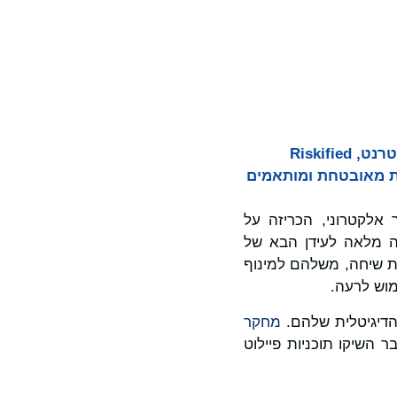
לנוכח האימוץ ההולך וגדל של סוכני AI וצ’אטבוטים טבעיים באתרים קמעוניים באינטרנט, Riskified
ות מאובטחת ומותאמים
 במסחר אלקטרוני, הכריזה על
צר כמספק הגנה מלאה לעידן הבא של
 קניות מבוססי AI, טבעיים ובעלי יכולת שיחה, משלהם למינוף
מוש לרעה.
מחקר
כי 82% מארגוני הקמעונאות כבר השיקו תוכניות פיילוט