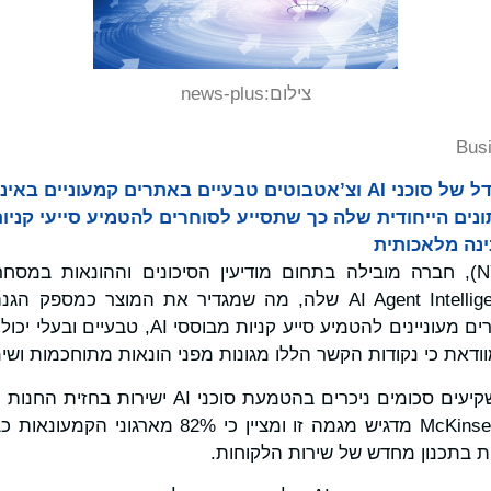
צילום:
news-plus
Bus
ים הייחודית שלה כך שתסייע לסוחרים להטמיע סייעי קני
נה מלאכותית
ריסקיפייד ‏(NYSE: RSKD), חברה מובילה בתחום מודיעין הסיכונים וההונאות
הרחבת פלטפורמת AI Agent Intelligence שלה, מה שמגדיר את המו
המסחר האלקטרוני. סוחרים מעוניינים להטמיע סייע
מוודאת כי נקודות הקשר הללו מגונות מפני הונאות מתוחכמות ושי
כרים בהטמעת סוכני AI ישירות בחזית החנות הדיגיטלית שלהם.
אותו ערכה McKinsey&Company מדגיש מגמה זו ומציין 