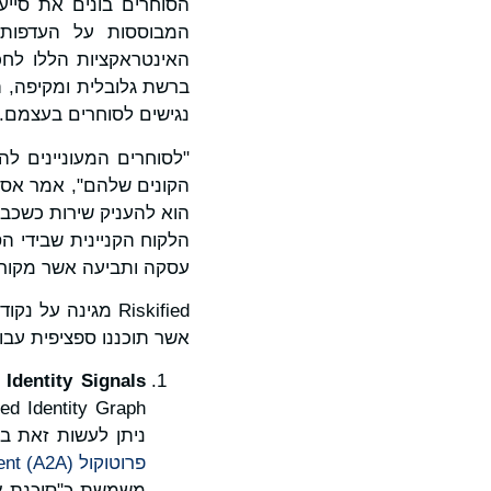
המבוססות על העדפות 
האינטראקציות הללו לח
ברשת גלובלית ומקיפה, ה
נגישים לסוחרים בעצמם.
"לסוחרים המעוניינים לה
הלקוח הקניינית שבידי 
עסקה ותביעה אשר מקורה מסוכן AI של הסוחר כולל
Riskified מגינה
אשר תוכננו ספציפית עבור סייעי AI של סוחרים לקניות אשר מתקש
 Identity Signals
ניתן לעשות זאת באמצע
פרוטוקול Agent-to-Agent (A2A)
משמשת כ"סוכנת אמו