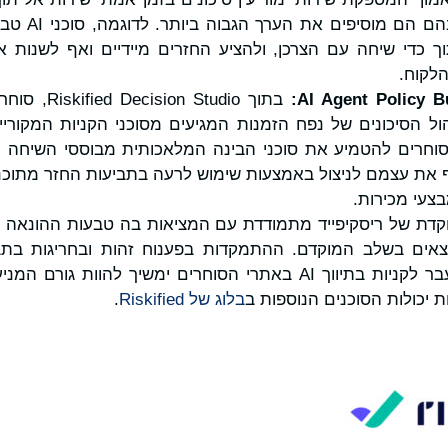
הקניות במקומו
וך כדי שיחה עם הצרכן, ולהציע החזרים מיידיים ואף לשנו
הלקוח.
AI Agent Policy B
:
בתוך n Studio
וחרים להטמיע את סוכני הבינה המלאכותית מבוססי השיחה ו
 את עצמם לניצול באמצעות שימוש לרעה בתביעות החזר מתוכנת
צעי מכירות.
דת של ריסקיפייד מתמודדת עם המציאות בה טבעות ההונאה כ
נמצאים בשלב המוקדם. ההתמקדות בפענוח זהות ובחריגות בת
לריסקיפייד לוודא כי המעבר לקניות בתיווך AI באתרי הסוחרים ימשיך לה
 יכולות הסוכנים הנוספות ב
בלוג של Riskified
.