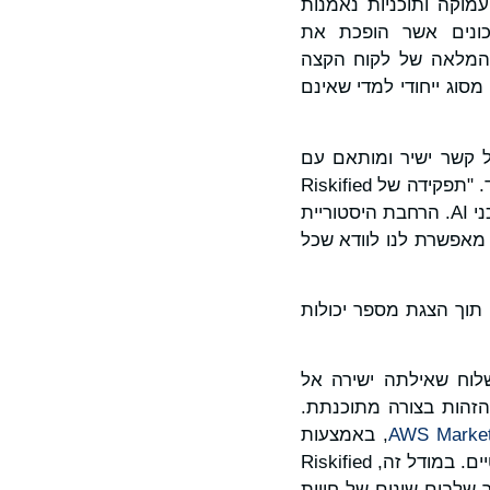
 התאמה אישית עמוקה ותוכניות נאמנות
כונים אשר הופכת את
 המלאה של לקוח הקצה
סוג ייחודי למדי שאינם
על קשר ישיר ומותאם עם
הקונים שלהם", אמר אסף פלדמן, מייסד משותף ומנהל הטכנולוגיות הראשי של ריסקיפייד. "תפקידה של Riskified
הוא להעניק שירות כשכבת מודיעין סיכונים סופית כדי לשפר ולאבטח אינטראקציות של סוכני AI. הרחבת היסטוריית
מאפשרת לנו לוודא שכל
ה, תוך הצגת מספר יכולות
סס ה-AI של הסוחר לשלוח שאילתה ישירה אל
פענח את הזהות בצורה מתוכנתת.
AWS Market
, באמצעות
של Google, או באמצעות RESTful APIs סטנדרטיים. במודל זה, Riskified
 שלבים שונים של חווית