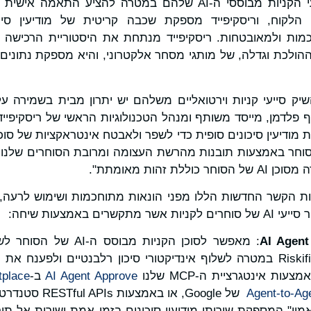
הסוחרים בונים את סייעי הקניות מבוססי ה-AI שלהם במטרה להציע
הלקוח, וריסקיפייד מספקת שכבה קריטית של מודיעין סי
כמות ולמאובטחות. ריסקיפייד מנתחת את היסטוריית הרכישה
הולכת וגדלה, של מותגי מסחר אלקטרוני, והיא מספקת נתונים מ
שיק סייעי קניות וירטואליים משלהם יש יתרון מבית בשמירה 
הסוחר באמצעות תובנות מהרשת העצומה ומרובת הסוחרים שלנו 
ת זהות מאומתת".
 על נקודות הקשר החדשות הללו מפני הונאות מתוחכמות ושימוש לרע
רים באמצעות שיחה:
AI Agent
: מאפשר לסוכן הקניות מבו
Riskified Identity Graph במטרה לשלוף אינדיקטורי סיכון רלבנטיים ול
ות אינטגרציית ה-MCP שלנו
AI Agent Approve
ב-
place
ן" המספקת שירותי מודיעין סיכונים בזמן אמת ישירות אל תוך