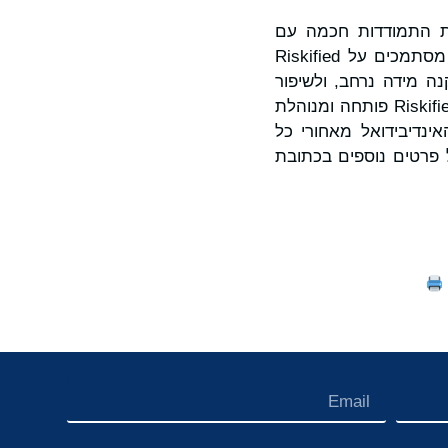
עות התמודדות חכמה עם
סיכונים. רבים מהמותגים הגדולים בעולם והחברות הציבוריות אשר מוכרים באינטרנט מסתמכים על Riskified
ה מידה נרחב, ולשיפור
שימור הלקוחות. פלטפורמת מודיעין הסיכונים וההונאות מונעת הבינה המלאכותית של Riskified פותחה ומנוהלת
ינדיבידואל מאחורי כל
 פרטים נוספים בכתובת