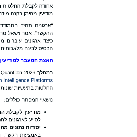
אחודה לקבלת החלטות המ
מודיעין מהימן בקנה מידה 
"ארגונים תמיד התמודד
כיצד ארגונים עוברים מ
הבסיס לבינה מלאכותית א
האצת המעבר למודיעין
במהלך QuanCon 2026, לאחר שזכתה ממש עתה להכרה כמובילה ב-
n Intelligence Platforms
החלטות בתעשיות שונות, כ
נושאיי המפתח כוללים:
מודיעין לקבלת ה
לסייע לארגונים לה
יסודות נתונים מהי
באמצעות הקשר, ומא