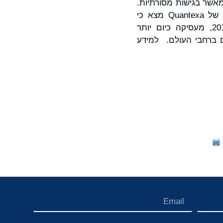
 ברזולוציה גבוהה יותר מאשר בגישות מסורתיות.
מחקר Forrester TEI שהוזמן באופן עצמאי על פלטפורמת מודיעין לקבלת ההחלטות של Quantexa מצא כי
לקוחות ראו החזר השקעה של 228% לשלוש שנים. Quantexa, שנוסדה בשנת 2016, מעסיקה כיום יותר
ים ברחבי העולם. למידע