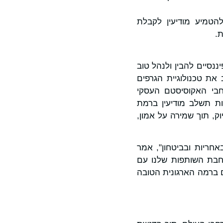
הטמיע מודיעין לקבלת
.
 Moody's, כדי לסייע למוסדות פיננסיים להבין ולנהל טוב
לובלית מורכבת יותר ויותר. במסגרת ההסכם, Quantexa תשלב את טכנולוגיית הגרפים
ים ברחבי האקוסיסטם העסקי
ות תשלב מודיעין ברמת
ק, תוך שמירה על אמון,
אחריות ובביטחון", אמר
ראש פתרונות בנקאיים ב- Moody's. "על ידי הרחבת השותפות שלנו עם
נים ברמה הארגונית הטובה