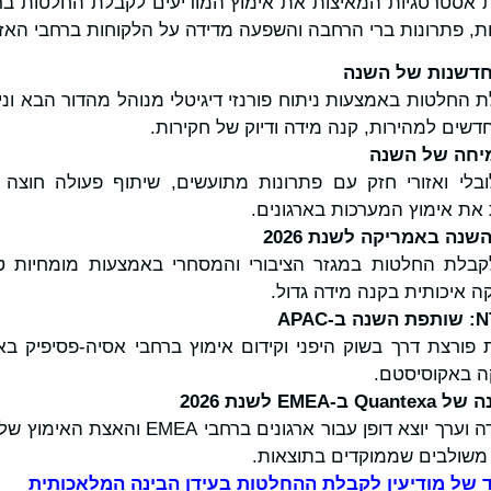
בשותפות אסטרטגיות המאיצות את אימוץ המודיעים לקבלת החלטות 
, פתרונות ברי הרחבה והשפעה מדידה על הלקוחות ברחבי האזו
חדשנות של השנה
ת החלטות באמצעות ניתוח פורנזי דיגיטלי מנוהל מהדור הבא וני
שים למהירות, קנה מידה ודיוק של חקירות.
יחה של השנה
ובלי ואזורי חזק עם פתרונות מתועשים, שיתוף פעולה חוצה ג
ת אימוץ המערכות בארגונים.
שנה באמריקה לשנת 2026
קבלת החלטות במגזר הציבורי והמסחרי באמצעות מומחיות טכ
 ​​איכותית בקנה מידה גדול.
N
: שותפת השנה ב-
APAC
ורצת דרך בשוק היפני וקידום אימוץ ברחבי אסיה-פסיפיק בא
ה באקוסיסטם.
נה של
Quantexa
ב-
EMEA
לשנת 2026
קידום השפעה מדידה וערך יוצא דופן עבור ארג
משולבים שממוקדים בתוצאות.
ד של מודיעין לקבלת ההחלטות בעידן הבינה המלאכותית