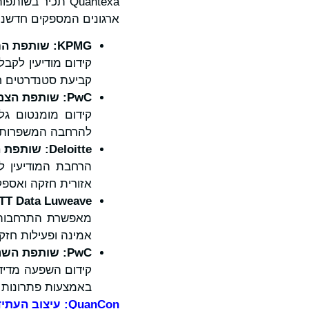
Quantexa תכיר 
ארגונים המספקים חדשנות
KPMG
: שותפת ה
קידום מודיעין לקבל
קביעת סטנדרטים חד
PwC
: שותפת הצמ
קידום מומנטום גל
להרחבה המשפרות א
Deloitte
: שותפת ה
הרחבת המודיעין ל
אזורית חזקה ואספקה
TT Data Luweave
מאפשרת התרחבות פ
אמינה ופעילות חזק
PwC
: שותפת הש
באמצעות פתרונות 
QuanCon
: עיצוב העתי