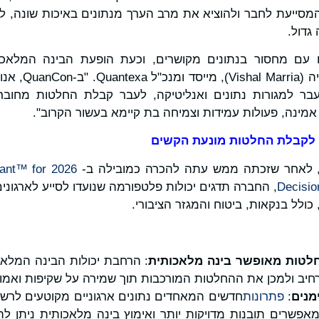
סייעת לחבר ולהוציא את מרב הערך מנתונים באיכות שונה, ליצ
גדול.
ו עם מחסור בנתונים מקושרים, וכעת הופעת הבינה המלאכ
ההקשר", אמר וישא
עבר למגורות נתונים ואנליטיקה, לעבר קבלת החלטות מחוב
מינה, פעולות עמידות וצמיחה בת קיימא בעשור הקרוב".
 לקבלת החלטות מונעת הקשים
ant™ for
2026 Gartner
Decisio
, החברה תדגים יכולות פלטפורמה שנועדו לסייע לארגוני
ולל בנקאות, ביטוח והמגזר הציבורי.
חלטות מאופשר בינה מלאכותית
רחיב ולמכן את ההחלטות המורכבות תוך שמירה על שקיפות ואמון
מנים
:
פתרונות
חדשים המאחדים נתונים ארגוניים מקוטעים לרש
פשרים תובנות מדויקות יותר ואימוץ בינה מלאכותית ניתן לה