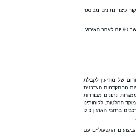
לחקור כיצד נתונים מבוססי
האירוע ישודר בשידור חי אונליין בשעה 11:00 EST (16:00 GMT) ויהיה זמין לפי דרישה למשך 90 יום לאחר האירוע.
בתחום של מודיעין לקבלת
עות ההתקדמות העדכנית
מגרות נתונים מבודדות
וקד החלטות. לקוחותינו
גרים מורכבים ברחבי הארגון כולו
וססת ההקשרים של Quantexa משפרת את הביצועים התפעוליים עם