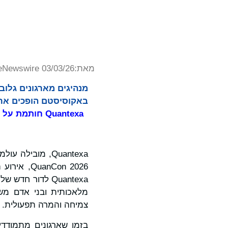
מאת:
eNewswire 03/03/26
מנהיגים מארגונים גלוב
באקוסיסטם הופכים ארג
Quantexa חותמת על שותפות אסטרטגית עם Moody's לקידום ניהול סיכוני ארגון מונחה בינה מלאכותית
Quantexa, מובי
Con 2026
Quantexa לדור ח
מלאכותית ובני אדם משת
צמיחה והמרה תפעולית.