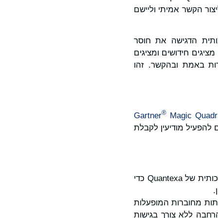
ור הקשר אמיתי וליישם
ותית הדגישה את חוסר
ל מריה (Vishal Marria), מייסד ומנכ"ל Quantexa. "ב-QuanCon, אנו מציגים חידושים ומציגים
רות באמת ובהקשר. זהו
®
Magic Quadr
ם להפעיל מודיעין לקבלת
: הרחבת יכולות הבינה המלאכותית של Quantexa כדי
.
תות מחוברות המופעלות
רחבה ללא צורך בגישות