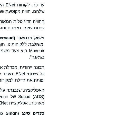
שלהם, חוויה מקוטעת שה
שירות עצמי, נאמנות ותגמו
וישוק פרסאוד (
ersaud
ומשולבת ללקוחותינו, תו
בגיאנה".
ופותח את הדלת למקורות 
האפליקציה, שנבנתה על
מערכות. אפליקציית My ENet זמינה גם ב-iOS וגם באנדרואיד.
סנדיפ סינג (
ep Singh