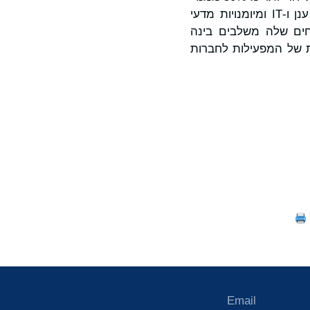
הסלולר העולם. Mavenir משלבת את ניסיונה המעמיק בתחום הטלקום עם מומחיות ענן ו-IT ומיומנויות מדעי
כחים שלה משלבים בינה
 של המפעילות לחברות