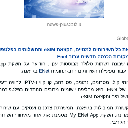
צילום:
news-plus
Glob
My ENet App מאחדת את כל השירותים למנויים, ה
ורות הכנסה חדשים עבור Enet
 עבור מפעילת השירותים הרב-תחומית
ENet
בגויאנה.
האפליקציה משלבת שירותי קול, מסרו
לקוחות פרטיים וארגוניים של ENet: היא מחליפה יישומים מרובים מנותק
ומים והקצאת eSIM.
התקשורת המובילות בגויאנה, המשרתת צרכנים ועסקים עם שירותי
קבועים ו-IPTV ברחבי המדינה. השקת My ENet App מסמנת את א
 הקריבי.