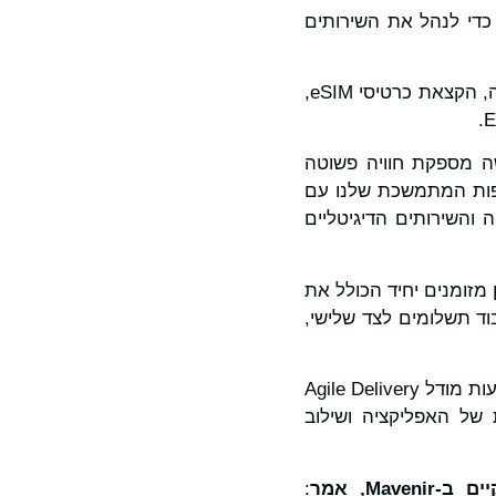
 צריכים לנווט בין אפליקציות מרובות בפלטפורמות BSS שונות כדי לנהל את השירותים
החוויה הדיגיטלית המאוחדת מעניקה לכל הלקוחות נקודת מגע דיגיטלית אחת עבור קליטה, הקצאת כרטיסי eSIM,
 My ENet החדשה מספקת חוויה פשוטה
ותפות המתמשכת שלנו עם
מובילה בתחום הטכנולוגיה והשירותים הדיגיטליים
רכזי שלה: חשבון מזומנים יחיד הכולל את
ינות, הארנק נותן ל-ENet את הבסיס לעיבוד תשלומים לצד שלישי,
, סופקה באמצעות מודל Agile Delivery
תפתחות מתמשכת של האפליקציה ושילוב
ים ב-
Mavenir
, אמר
: