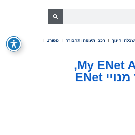
כלה וחינוך
רכב, תעופה ותחבורה
ספורט
Mavenir מעצימה את ההשקה של My ENet App,
ומאחדת סלולר, פס רחב ו-IPTV עבור מנויי ENet