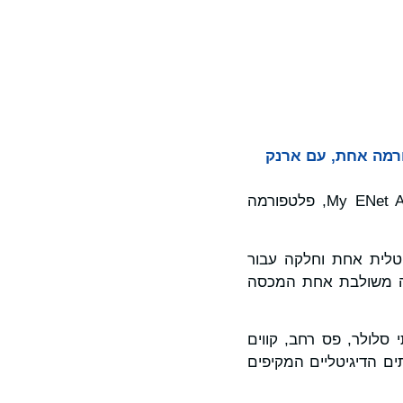
קצאת eSIM והתשלומים בפלטפורמה אחת, עם ארנק
Mavenir, חברת התוכנה שבונה רשתות סלולר מבוססות ענן , הודיעה על השקת My ENet App, פלטפורמה
נים, נתונים, פס רחב, קו קווי ו-IPTV לחוויה דיגיטלית אחת וחלקה עבור
ים בפלטפורמה משולבת אחת המכסה
 סלולר, פס רחב, קווים
חד מאיחודי השירותים הדיגיטליים המקיפים