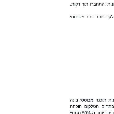
הביקור בחנות והתחברו תוך דקות,
עים חלקים יותר ויותר משירותי
נות תוכנה מבוססי בינה
בתחום הטלקום הוכחה
באמצעות פריסות עם יותר מ-300 מפעילות ברחבי העולם ביותר מ-120 מדינות, המשרתות יחד יותר מ-50% ממנויי