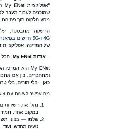
"אפ
מסע הלקוח תוך פתיחת מו
ההשקה מתבססת על שו
G
4
ו-5
G
חדשים
בג
וי
אנה
של המדינה. אפליקציית My ENet מייצגת את הפרק הבא בשיתוף פעולה זה.
–
אודות
My ENet
: הכל על ENet. אפלי
ומתחברים. בין אם אתם 
כאן – בלי תורים, בלי טרח
מה אפשר לעשות עם My ENet:
במקום אחד, תמיד מ
שלמו — בצעו תשלו
טעינו מחדש, ועוד 