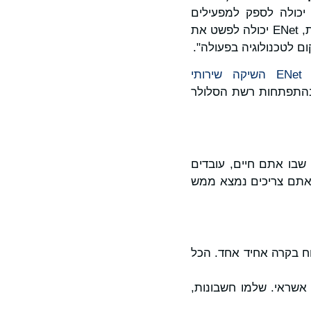
שלנו יכולה לספק למפעילים
שמוכנים לעבור מעבר לקישוריות. על ידי איחוד שירותים מרובים וארנק דיגיטלי בחוויה אחת, ENet יכולה לפשט את
ם לטכנולוגיה בפעולה".
ENet
השיקה שירותי
Digital BS של Mavenir, אבן דרך בהתפתחות רשת הסלולר
E שלכם – בנוי סביב האופן שבו אתם חיים, עובדים
שאתם צריכים נמצא ממש
כל חשבונות ותוכניות ENet שלכם מתוך לוח בקרה אחיד אחד. הכל
אשראי. שלמו חשבונות,