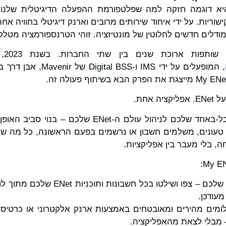
ליקציית My ENet היא דוגמה חזקה למה שפלטפורמת ההפעלה הדיגיטלית 
דלים חדשים לחלוטין של מונטיזציה. זוהי הטרנספורמציה מטלקו
תפות ארוכת שנים בין שתי החברות. בשנת 2023,
, המופעלים על ידי IMS ו-S
קציה אחת.
My ENet הוא המרכז הכל-באחד שלכם לניהול עולם ה-Net
טעונים, משלמים חשבון או נרשמים בפעם הראשונה, כל מה 
ה, בלי מעבר בין אפליקציות.
נהלו את השירותים שלכם – צפו ושילטו ב
עודכן.
מים מהירים ומאובטחים באמצעות ארנק אלקטרוני או כרטיס 
– מבלי לצאת מהאפליקציה.