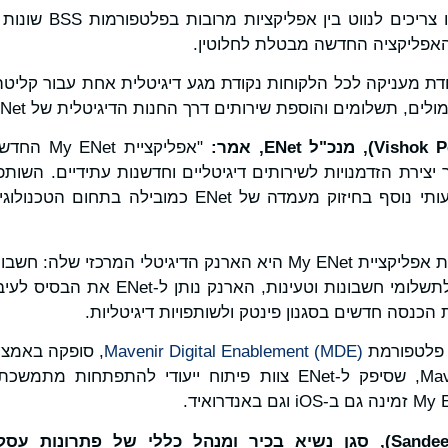
עד כה, לקוחות ENet היו
אפליקציה החדשה מבטלת לחלוטין.
לים, תשלומים והוספת שירותים דרך החנות הדיגיטלית של ENet.
Vishok P
)
, מנכ"ל
ENet
, אמר:
"אפליקציית
ך יצירת הזדמנויות לשירותים דיגיטליים וחדשנות עתידיים. הש
Mavenir היא צעד משמעותי נוסף בחיזוק מעמדה של ENet כ
תכונה ייחודית ומבדלת את אפליקציית My ENet היא הארנק הדיגיטלי המ
כל שירותי ENet. מעבר לתשלומי חשבונות וטע
הכנסה חדשים בסגנון פינטק ולשותפויות דיגיטליות.
 פלטפורמת
Mavenir Digital Enablement (MDE)
Squad (ADS) של Mavenir, שסיפק ל-ENet צוות פיתוח ייעודי לה
Sande
)
, סגן נשיא בכיר ומנהל כללי של פתרונות עסקי