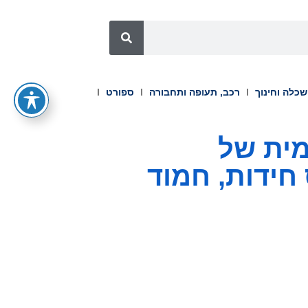
כלה וחינוך
רכב, תעופה ותחבורה
ספורט
שמית של
וס חידות, חמוד