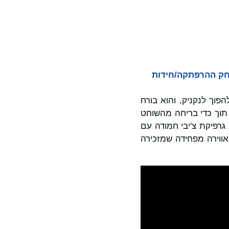
ר הרשמי של משחק ההרפתקה/חידות
ע להפוך לנקניק, והוא בורח
 תוך כדי בריחה מהשוחט
ם המסוכנים האורבים ברחבי מפעל הנקניקיות. PIGROMANCE מציע גרפיקת צ'יבי חמודה עם
 אווירה מפחידה שמזכירה