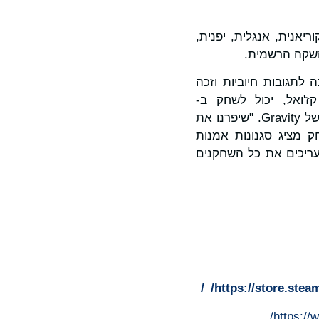
תומכת ב-9 שפות שונות, כולל קוריאנית, אנגלית, יפנית,
ה לתגובות חיוביות וזכה
'ואל, יכול לשחק ב-
PIGROMANCE", אמר יו ג'ון (Yoo Jun), מנהל ראשי במחלקת עסקי משחקי הקונסולות של Gravity. "שיפרנו את
מציג סגנונות אמנות
עריכים את כל השחקנים
https://store.stea
https://