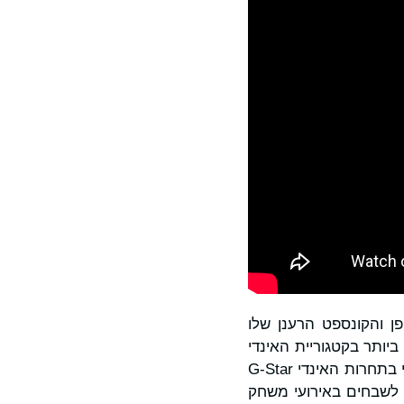
ת יוצאת הדופן והקונספט הרענן שלו
וינות של 2024 INDIE CRAFT, המשחק הטוב ביותר בקטגוריית האינדי
של MWU (Made With Unity) KR 2023, מקום ראשון בתצוגה Level Up 2022, מקום שני בתחרות האינדי G-Star
בתחרות פיתוח משחקי האינדי העולמית ב-2020. PIGROMANCE זכה לשבחים באירועי משחק