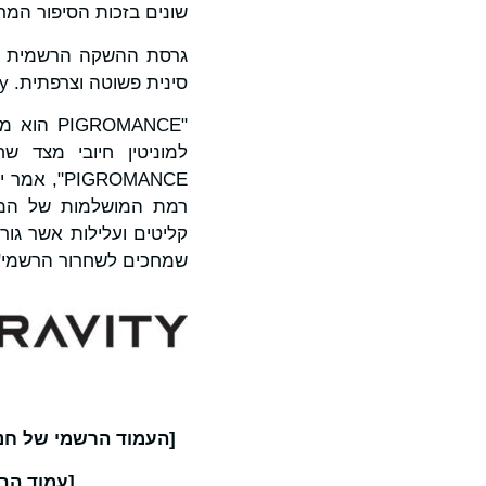
שונים בזכות הסיפור המ
סינית פשוטה וצרפתית. Gravity מציעה הנחה של 20% עד ה-7 באוגוסט כדי לחגוג את ההשקה הרשמית.
"ROMANCE
למוניטין חיובי מצד 
רמת המושלמות של המש
קליטים ועלילות אשר גו
שמחכים לשחרור הרשמי"
[העמוד הרשמי של חנות Steam של OMANCE
[עמוד הבית ה