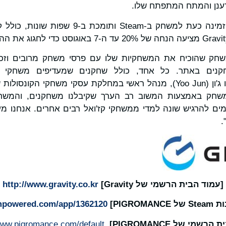
רענן והמתח המתפתח שלו.
גרסת ההשקה הרשמית זמינה כעת למשחק ב-Steam ו
PIG הוא משחק שהוכיח את המשחקיות שלו עם פרסי משחק מרובים וזכ
שחקנים באתר. כל אחד, כולל שחקנים שמעדיפים משחקי קז
חק באמצעות המשוב רב הערך שקיבלנו משחקנים, והמשחק 
רמים להרגיש שונה למדי ממשחקי קז'ואל רבים אחרים. אנחנו מ
.
[עמוד הבית הרשמי של
Gravity
]
http://www.gravity.co.kr
PIGR]
mpowered.com/app/1362120/_/
רשמי של PIGROMANCE]
www.pigromance.com/default/