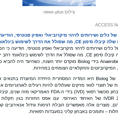
צילום:
news-plus
ACCESS Ne
ילה של כלים ושירותים לזיהוי מיקרוביאלי ואפיון פנוטיפי, הודי
ולל את הדרך לשימוש בינלאומי רחב יותר
לה של כלים ושירותים לזיהוי מיקרוביאלי ואפיון פנוטיפי, הודיעה כי
התאים האנאירוביים שלה קיבלו סימון CE, מה שסולל את הדרך לשימוש בינ
חלק מרכישת Anaerobe Systems בידי Biolog מוקדם יותר השנה, כשהיעד
, המיקרוביוטים והחקלאיים הצומחים במהירות.
כיום, מדיית TruPRAS™ של Biolog היא המדיה המסחרית היחידה המיוצרת 
ת של תוצרי לוואי מזיקים שעלולים להיות רעילים לאורגניזמים אנא
דרישות תקנת IVDR 2017/746 של האיחוד האירופי. עם אפס החזרות בגי
, מוצרים אלה מאפשרים הובלת דגימות וגידול אנאירובים ק
לות – ותומכים באבחון קליני במעבדות רפואיות.