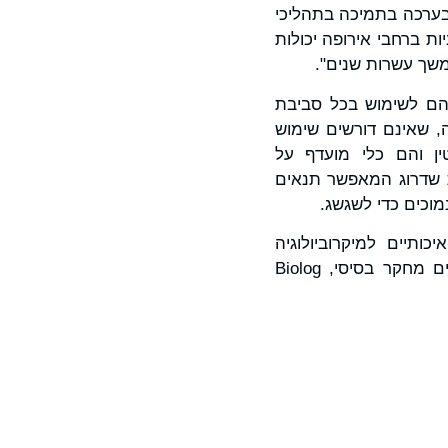
נו ובערכה בתמיכה בתהליכי
 גאים בכך שמעבדות קליניות ברחבי אירופה יכולות
משך עשרות שנים".
שר את בטיחותם וביצועיהם לשימוש בכל סביבת
 תאים ארגונומיים אלה, שאינם דורשים שימוש
ין והם כלי מועדף על
ות כמו גם במסגרות האקדמיות. בנוסף, Biolog משחררת שדרוג המאפשר תנאים
נמוכים כדי לשגשג.
גלובלית לכלים איכותיים למיקרוביולוגיה
אנאירובית", אמר וויק. "בין אם אתם עובדים עם מבודדים קליניים מאתגרים או עורכים מחקר בסיסי, Biolog