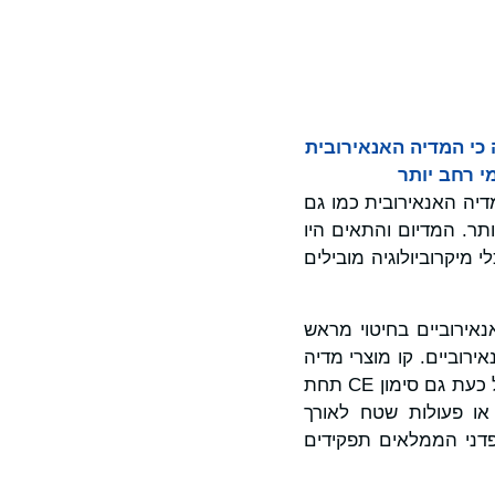
עה כי המדיה האנאירובית
 המדיה האנאירובית כמו גם
לאומי רחב יותר. המדיום והתאים היו
 היה להביא כלי מיקרוביולוגיה מובילים
בתנאים אנאירוביים בחיטוי מראש
ירוביים. קו מוצרי מדיה
זה, שמאושר לשימוש באבחון מכשור רפואי (IVD) בידי ה-FDA האמריקאי מזה שנים, קיבל כעת גם סימון CE תחת
ן תקלות או פעולות שטח לאורך
פדני הממלאים תפקידים