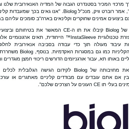
 הוא ציון דרך מרכזי המכיר בסטנדרט הגבוה של המדיה האנאירובית של
עבודה אבחוניים קריטיים", אמר רוברט וויק, מנכ"ל Biolog. "אנו
 ביצועים אמינים שחוקרים וקלינאים בארה"ב סומכים עליהם ב
גם התאים האנאירוביים של Biolog קיבלו את תו ה-CE המא
מחקר ברחבי העולם. בעזרת טכנולוגיית InstaSleeve™ הייחודית,
ות עיבוד מעולה תוך כדי עבודה בסביבה אנאירובית לחלוט
מיקרוביולוגים במסגרות הקליני
יים באותו תא, עבור אורגניזמים הדורשים ריכוזי חמצן מוגדרים ו
"הישג כפול זה מחזק את מחויבותה של Biolog לקידום הגישה ה
ונים על הצרכים שלכם".