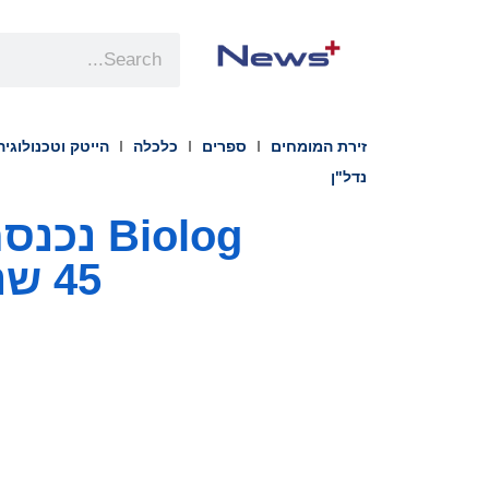
זירת המומחים
ספרים
כלכלה
הייטק וטכנולוגיה
נדל"ן
Biolog
45 שנות מצוינות באורגניזם אנארובי