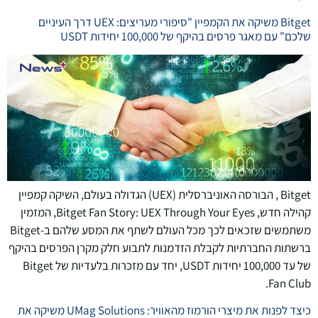
Bitget משיקה את הקמפיין "סיפורי מעריצים: UEX דרך העיניים
שלכם" עם מאגר פרסים בהיקף של 100,000 יחידות USDT
Bitget , הבורסה האוניברסלית (UEX) הגדולה בעולם, השיקה קמפיין
קהילה חדש, Bitget Fan Story: UEX Through Your Eyes, המזמין
משתמשים שזכאים לכך מכל העולם לשתף את המסע שלהם ב-Bitget
ברשתות החברתיות לקבלת הזדמנות לתבוע חלק מקרן הפרסים בהיקף
של עד 100,000 יחידות USDT, יחד עם מזכרות בלעדיות של Bitget
Fan Club.
כיצד לפנות את מיצרי הורמוז מהאוויר: UMag Solutions משיקה את