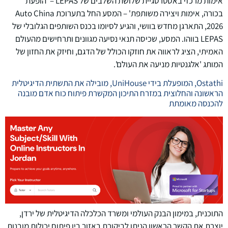
אימות מרכזי באסטרטגיית שלושת השלבים של LEPAS – 'הופעת
בכורה, אימות ויצירה משותפת' – המסע החל בתערוכת Auto China
2026, התארגן מחדש בוושי, והגיע לסיומו בכנס השותפים הגלובלי של
LEPAS בווהו. המסע, שכיסה תנאי נסיעה מגוונים ותרחישים מהעולם
האמיתי, הציג לראווה את חוזקו הכולל של הדגם, וחיזק את החזון של
המותג 'אלגנטיות מניעה את העולם'.
Ostathi, המופעלת בידי UniHouse, מובילה את התשתית הדיגיטלית
הראשונה והחלוצית במזרח התיכון המקשרת פיתוח כוח אדם מובנה
להכנסה מאומתת
התוכנית, במימון הבנק העולמי ומשרד הכלכלה הדיגיטלית של ירדן,
יוצרת את הקשר הראשון הניתן לביקורת באזור בין פיתוח יכולות מובנות