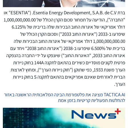
ברת Esentia Energy Development, S.A.B. de C.V. ("ESENTIA" או
"החברה"), הודיעה על תמחור סכום הקרן הכולל של 1,000,000,000.00
דולר אמריקאי של איגרות החוב הבכירות שלה בריבית של 6.125%
שיפרעו ב-2033 ("איגרות החוב 2033") וסכום הקרן הכולל של
1,000,000,000.00 דולר אמריקאי של איגרות החוב הבכירות שלה
בריבית של 6.500% שיפרעו ב-2038 (”איגרות החוב 2038“ ויחד עם
איגרות החוב 2033, "האיגרות החוב") שיונפקו על ידי החברה בהנפקה
פרטית לקונים מוסדיים כשירים בהתאם לתקנה 144A בחוק ניירות
הערך משנת 1933, כפי שתוקן (”חוק ניירות הערך“), ומחוץ לארצות
הברית לאזרחים שאינם אמריקאים בהתאם לתקנה S בחוק ניירות
הערך.
TACTICA AI מציגה את פלטפורמת הבינה המלאכותית הראשונה באזור
להחלטות תפעוליות קריטיות בזמן אמת