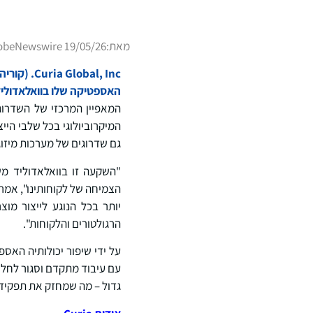
מאת:
obeNewswire 19/05/26
obal, Inc
האספטיקה שלו בוואלאדוליד, ספרד. ההשקעה בסך 4 מיליון דו
המאפיין המרכזי של השדרוג
המיקרוביולוגי בכל שלבי היי
גם שדרוגים של מערכות מיזוג
"השקעה זו בוואלאדוליד מש
יותר בכל הנוגע לייצור מו
הרגולטורים והלקוחות".
על ידי שיפור יכולותיה האספט
עם עיבוד מתקדם וסגור לחלו
גדול – מה שמחזק את תפקידה