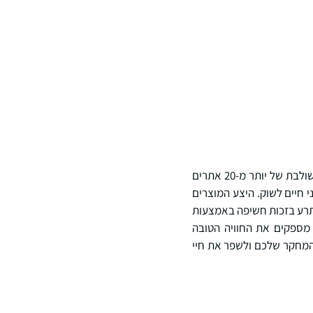
Curia הוא ארגון מוביל למחקר, פיתוח וייצור לפי חוזים (CDMO) עם למעלה מ-30 שנות ניסיון, רשת משולבת של יותר מ-20 אתרים
ם משני חיים לשוק. היצע המוצרים
ים והמולקולות הקטנות שלנו משתרע בזכות חשיפה באמצעות
 מספקים את החוויה הטובה
 המחקר שלכם ולשפר את חיי