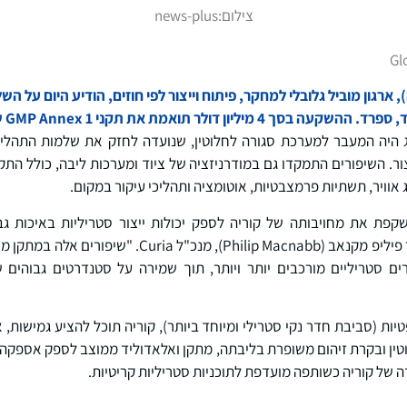
צילום:
news-plus
Gl
Curia Gl. (קוריה), ארגון מוביל גלובלי למחקר, פיתוח וייצור לפי חוזים, הודיע היום 
לר תואמת את תקני GMP Annex 1 של האיחוד האירופי.
 היה המעבר למערכת סגורה לחלוטין, שנועדה לחזק את שלמות התהליך 
צור. השיפורים התמקדו גם במודרניזציה של ציוד ומערכות ליבה, כולל ה
 אוויר, תשתיות פרמצבטיות, אוטומציה ותהליכי עיקור במקום.
קפת את מחויבותה של קוריה לספק יכולות ייצור סטריליות באיכות גב
הצמיחה של לקוחותינו", אמר פיליפ מקנאב (Philip Macnabb)
צרים סטריליים מורכבים יותר ויותר, תוך שמירה על סטנדרטים גבוהי
יות (סביבת חדר נקי סטרילי ומיוחד ביותר), קוריה תוכל להציע גמישות, א
טין ובקרת זיהום משופרת בליבתה, מתקן ואלאדוליד ממוצב לספק אספקה ​​
 של קוריה כשותפה מועדפת לתוכניות סטריליות קריטיות.