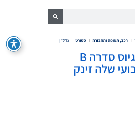
רכב, תעופה ותחבורה
ספורט
נדל"ן
OpenRouter גייסה 113 מיליון דולר בסבב גיוס סדרה B
ת השבועי שלה זינק