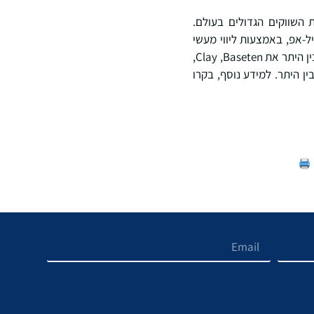
ריות המשנות את השווקים הגדולים בעולם.
ל-אפ, באמצעות ליווי מעשי
וחיבורים ליועצים מ-Google, מ-Alphabet ומעבר לכך. CapitalG תיק ההשקעות של CapitalG כולל בין היתר את Baseten, ‏Clay,
Crowd, ‏Databricks, ‏Duolingo, ‏LangChain, ‏Lovable, OpenRouter, ‏Stripe ו-Whatnot, בין היתר. למידע נוסף, בקרו