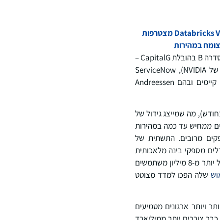
NVentures, ‏ServiceNow Ventures, ‏MongoDB Ventures, ‏Snowflake Ventures ו-Databricks Ventures מצטרפות
OpenRouter, פלטפורמת חילופי מודלי הבינה המלאכותית, הודיעה על גיוס של 113 מיליון דולר בסבב סדרה B בהובלת CapitalG –
קרן הצמיחה העצמאית של Alphabet – בהשתתפות משקיעים ובהם NVentures (זרוע ההון-סיכון של NVIDIA), ServiceNow
Ventures, ‏MongoDB Ventures, ‏Snowflake Ventures ו-Databricks Ventures, לצד משקיעים קיימים ובהם Andreessen
ריליון אסמונים בשבוע (100 טריליון אסימונים בחודש), מה שמייצג גידול של
ימונים ממחיש עד כמה במהירות
פקים מרובים. התשתית של
לת ומבצעת אופטימיזציה לתהליכי הסקת מודלים, ומספקת גישה ליותר מ-400 מודלים מספקי בינה מלאכותית
מובילים, בהם Anthropic, ‏גוגל, ‏OpenAI, ‏xAI ו-DeepSeek, בין היתר. הפלטפורמה נמצאת בשימוש של יותר מ-8 מיליון משתמשים
וש
שלה הפכו למדד מצוטט
ר ויותר ארגונים מטמיעים
 67% מהארגונים כבר צורכים יותר ממיליארד