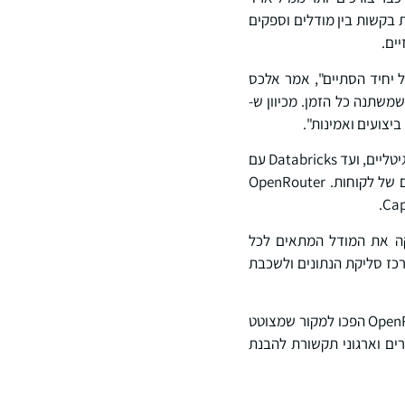
 מנתבות בקשות בין מודלים וספקים
ים.
 יחיד הסתיים", אמר אלכס
מודלים בשוק שמשתנה כל הזמן. מכיוון ש-
"כל שינוי פלטפורמה יוצר פערים בתשתיות: החל מ-Cloudflare עם האינטרנט ו-Stripe עם תשלומים דיגיטליים, ועד Databricks עם
דאטה ובינה מלאכותית. פערי התשתית הללו יוצרים הזדמנויות לעסקים דוריים לפתור צרכים אמיתיים של לקוחות. OpenRouter
מאפשרת להן לנצל בצורה חלקה את המודל המתאים לכל
מוקמת באופן ייחודי להפוך למרכז סליקת הנתונים ולשכבת
של OpenRouter הפכו למקור שמצוטט
ים וארגוני תקשורת להבנת