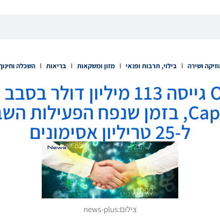
זיקה ושירה
בילוי, תרבות ופנאי
מזון ומשקאות
בריאות
השכלה וחינוך
בהובלת CapitalG, בזמן שנפח הפעילו
ל-25 טריליון אסימונים
צילום:
news-plus