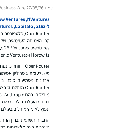
מאת:
Business Wire 27/05/26
ל-CapitalG, a16z, ‏Menlo Ventures ואחרים בתמיכה בסטארטאפ תשתיות הבינה המלאכותית הצומח במהירות
Horowitz ו-Menlo Ventures.
פי 5 לעומת 5 טר
ארגונים מטמיעים סוכני ב
ברחבי העולם, כולל סטארטא
ונפוץ לאימוץ מודלים בעולם 
החברה תשתמש בהון החדש כד
מערכות בינה מלאכותית בסבי