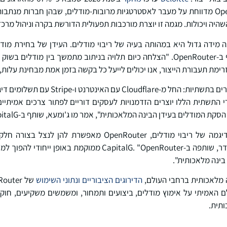
אסימונים בחודש. OpenRouter מדווחת על מעבר לאסטרטגיות מרובות-מודלים, שבהן חברות
 השהיה ויכולות. מגמה זו יוצרת מורכבות תפעולית הדורשת בקרה וניהול מרכזי
מידה גדול היא במהותה בעיה של ריבוי מודלים. העידן של בחירת מודל
אטאלה, מנכ"ל ומייסד שותף ב-OpenRouter. "הצלחה כיום תלויה בניתוב מתמשך בין 
 המודלים בעידן הבינה המלאכותית", אמר מו ג'ומעא, שותף ב-CapitalG.
"כאשר חברות עוברות לפרדיגמה של ריבוי מודלים, OpenRouter 
משימה", הוסיפה ג'יין אלכסנדר, שותפה ב-CapitalG. "OpenRouter מ
בינה מלאכותית".
 מלאכותית ברחבי העולם,
הדירוגים הציבוריים ונתוני השימוש
ם האמיתי על אימוץ מודלים, ביצועים ותמחור, ומשמשים משקיעים, חוקר
תית.