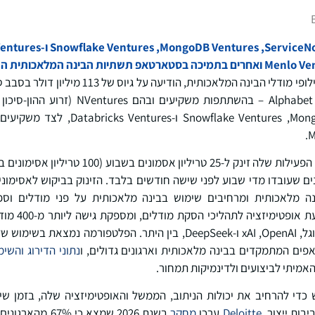
OpenRouter דיווחה כי נפח הפעילות שלה זינק ל-25 ט
יליון אסימונים שעובדו מדי שבוע לפני שישה חודשים בלבד. הזינוק בביקוש לאס
ינה מלאכותית ומרחיבים שימוש בבינה מלאכותית על פני מודלים וס
OpenRouter מנה
פים המתמקדים בבינה מלאכותית וארגונים גדולים, ו
נתוני הדירוג והשימ
האמיתי לביצועים ולדינמיקות תמחור.
י להרחיב את יכולות הניתוב, הממשל והאופטימיזציה שלה, בזמן שיות
בות ייצור.
Deloitte
ערכו
מחקר
בשנת 2026 שמצא כי