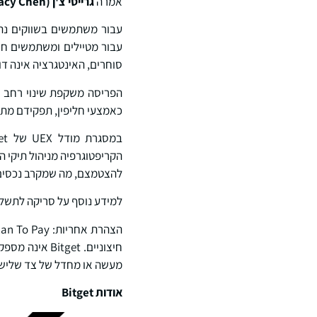
אמרה
גרייסי צ'ן (
acy Chen
עבור משתמשים בשווקים נתמ
עבור מטיילים ומשתמשים חוצ
סוחרים, האינטגרציה אינה ד
הפריסה משקפת שינוי רחב יו
כאמצעי חליפין, תפקידם מתר
הקריפטוגרפיה מניהול תיקי ה
להצטמצם, מה שמקרב נכסים ד
למידע נוסף על סריקה לתשלום – Scan to Pay, א
מעשה או מחדל של צד שלישי
אודות
Bitget