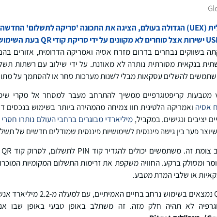
Gl
תית בנקאית מסורתית נותרה לא מאוזנת. על ידי שילוב עם רשתות תשלום
תמשים להשלים עסקאות מבלי לשנות מערכות סחר או להסתמך על מתווכ
מטבעות קריפטוגרפיים ממשיך להתרחב מעבר למסחר אל מקרי שימו
 אסיה
ואמריקה הלטינית חוו צמיחה מהמהירה ביותר בשימוש בנכסים דיג
ים יציבים ונגישים. במקביל,
מיליארדי מבוגרים ברחבי העולם נותרו חסרי 
יוצר פער בין גישה פיננסית לשימושיות פיננסית שמודלים חדשים של תשלו
סר
פן מיידי, כאשר USDT מומר ומסולק ברקע. החוויה משקפת את זרימות התשלום המקומיות ה
קאיות או שלבי המרת מטבע.
"תשלומים באמצעות קוד QR נמצאים בשימ
גרפיה לא תהיה חלק מזה. זה משתלב באופן טבעי באופן שבו אנש