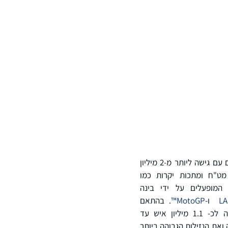
הגדולה בעולם המשרתת למעלה מ-125 מיליון משתמשים עם גישה ליותר מ-2 מיליון
ת, קרנות סל, סחורות, מט"ח ומתכות יקרות כמו
המופעלים על ידי בינה
LA
ו-
MotoGP™
. בהתאם
לאסטרטגיית ההשפעה הגלובלית שלה, Bitget חברה ליוניסף כדי לתמוך בחינוך לקריפטוגרפיה לכ- 1.1 מיליון איש עד
ות ביותר בתעשייה ואת הנזילות הגבוהה ביותר