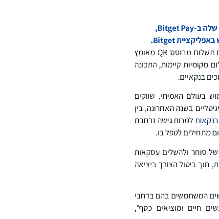
Bitget, הבורסה האוניברסלית (UEX) הגדולה בעולם, הציגה את התכונה 'סריקה לתשלום' החדשה שלה ב-Bitget Pay,
התכונה זמינה כעת עם השקתה בשווקים נבחרים בדרום מזרח אסיה ואמריקה הדרומית, אזורים בהם תשלום מבוסס QR מאומץ
 מקומיות קיימות, התכונה
ים בנקאיים.
ש בעולם האמיתי. שווקים
יטליים בשנה האחרונה, בין
בנקאות
למרות גישה נרחבת
ם מתחילים לטפל בו.
יקה לתשלום תוכננה סביב צומת זה. משתמשים יכולים להגדיר קוד PIN לתשלום, לסרוק קוד QR של סוחר ולהשלים עסקאות
מוכרות, תוך ביטול הצורך ביציאה
וש נרחב בחיים האמיתיים, עם למעלה מ-2.2 מיליארד אנשים המשתמשים בהם ברחבי
ים חיים ומוציאים כסף",