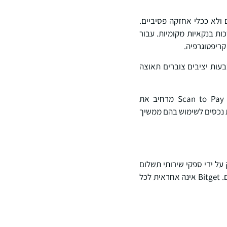
ולא ככלי אחזקה פסיביים.
ות בנקאיות מקומיות. עבור
קריפטוגרפיה.
בעות יציבים צוברים תאוצה
במסגרת מודל UEX של Bitget, שבו מסחר, נכסים ושירותים פיננסיים משולבים בסביבה אחת, Scan to Pay מרחיב את
קת נכסים לשימוש בהם ממשיך
B. שירותי תשלום ניתנים אך ורק על ידי ספקי שירותי תשלום
חיצוניים. Bitget אינה מספקת שירותי תשלום או העברה בנקאית, בין אם למשתמשים ובין אם לסוחרים. Bitget אינה אחראית לכל