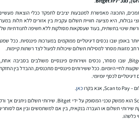
Gr
), מנכ"לית
Bitget
.
כים, התכונה מאפשרת למטבעות יציבים לתפקד ככלי הוצאות מעשיים 
י גבולות, היא מציעה חוויית תשלום עקבית בין אזורים ללא תלות במערכ
ורשת שינוי בתשתית, בעוד שעסקאות מסולקות ללא חשיפה לתנודתיות של 
תר באופן שבו נכסים דיגיטליים ממוקמים במערכות פיננסיות. ככל שמט
חב מזוגות מסחר למסילות תשלום שיכולות לפעול לצד רשתות קיימות.
שקעות לחיי היומיום. ככל ששירותים פיננסיים מתכנסים, ההבדל בין החז
יגיטליים לכסף יומיומי.
נא בקרו
כאן
.
הצהרת אחריות: Scan To Pay הוא ממשק טכני המסופק על ידי itget
 כלשהו.