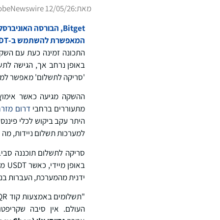
מאת:
obeNewswire 12/05/26
המאפשרת להשתמש ב-USDT ישירות אצל סוחרים לא מקוונים על ידי סריקת קודי QR בעת השימוש באפליקציית Bitget.
באופן נרחב אך, הגישה לתש
'סריקה לתשלום' מאפשר למש
ההשקה מגיעה כאשר אימוץ 
מתעוררים ברחבי
דרום מזרח
היתר עקב ביקוש לכלי פיננסי
למערכות תשלום ניידות, מה ש
באו
ידנית מהמערכת, העברות בנ
העולם. אין סיבה שקריפטו