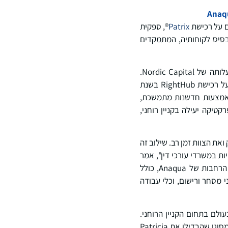
Patrix
®, ספקית
 Patricia® שלה משרתת בגאווה את בסיס לקוחותיה, המתמקדים
רכישות אסטרטגיות היו זה מכבר ציון יסוד בתוכנית הצמיחה של Anaqua, וכעת הן מואצות תחת בעלותה של Nordic Capital.
רכישה זו מרחיבה עוד יותר את משרד עורכי הדין של Anaqua ואת הנוכחות האירופית שלה, ובונה על רכישת RightHub בשנת
דין באמצעות חדשנות מתמשכת,
 את הגרעין של פרקטיקה יעילה בקניין רוחני,
 ואת הצוות זמן רב. שילוב זה
ומחיות במשרדי עורכי דין", אמר
ג'סטין קרוטי (Justin Crotty), מנכ"ל Anaqua. "במקביל, לקוחות Patrix יוכלו כעת לגשת ליכולות הרחבות של Anaqua, כולל
 מסחר ורישום, וכלי עבודה
הדין הגדולים בעולם בתחום הקניין הרוחני.
Anaqua תמשיך לתמוך ולקדם את מפת הדרכים של מוצרי Patricia, תוך הבטחה שהתכונות הטובות מסוגן שהבדילו את Patricia