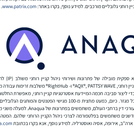
ין רוחני גלובליים מורכבים. למידע נוסף, בקרו באתר:
www.patrix.com
.
Anaqua, Inc (אנ
פלטפורמות התוכנה לניהול קניין רוחני, AQX®, PATTSY WAVE® 
כדי ליצור סביבה חכמה המיידעת אסטרטגיות קניין רוחני, מאפשרת החלטות ק
קניין רוחני המותאם לצרכי כל מגזר. כיום, כמעט מחצית מ-100 מגישי הפ
מספר הולך וגדל של משרדי עורכי דין ברחבי הע
וחדשנים משתמשים בפלטפורמה לצרכי ניהול הקניין הרוחני שלהם. המטה
ארה"ב, אירופה, אסיה ואוסטרליה. למידע נוסף, אנא בקרו בכתובת
a.com