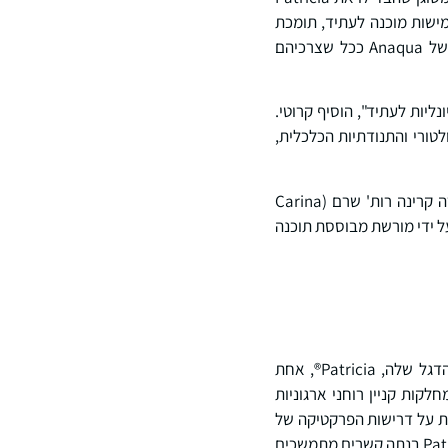
קפידה בפלטפורמה הרחבה יותר של Anaqua. במקביל, Anaqua מספקת ללקוחות Patrix גמישות מוכנה לעתיד, תומכת
בדרישות הנוכחיות שלהם תוך הצעת גישה אופציונלית לפלטפורמה המבוססת על בינה מלאכותית של Anaqua ככל שצרכיהם
ליות לעתיד", הוסיף קרוטי.
לטורי והתנודתיות הכלכלית,
"אני שמחה להפקיד בידי Anaqua את שירות לקוחותינו בשלב הבא של מסע הלקוחות שלהם", אמרה קרינה רות' שרם (Carina
רבותי חזק הנתמך על ידי מורשת מבוססת תוכנה
Patrix היא ספקית ותיקה של תוכנות ושירותים לניהול קניין רוחני (IP), הידועה בעיקר בזכות פתרון הדגל שלה, Patricia®, אחת
ותיקות והנפוצות ביותר בשוק. במשך עשרות שנים, Patrix תמכה במחלקות קניין רוחני ארגוניות
ות על דרישות הפרקטיקה של
קניין רוחני. עם מומחיות מעמיקה בתחום הקניין הרוחני ומוניטין חזק של אמינות ושותפות עם לקוחות, Patrix בנתה קשרים מתמשכים