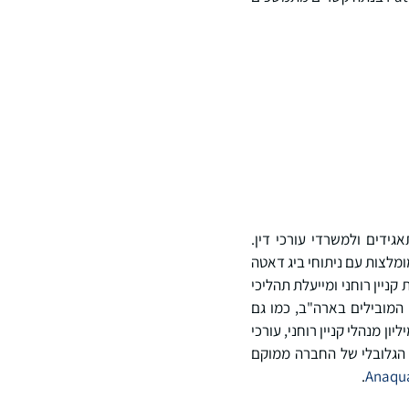
אקווה) היא ספקית מובילה של פתרונות ושירותי ניהול קניין רוחני משולב (IP) לתאגידים ולמשרדי עורכי דין.
ו- RightHub® משלבות זרימות עבודה מומלצות עם ניתוחי ביג דאטה
ניין רוחני ומייעלת תהליכי
טנטים והמותגים הגלובליים המובילים בארה"ב, כמו גם
ולם, משתמשים בפתרונות של Anaqua. למעלה משני מיליון מנהלי קניין רוחני, עורכי
 הגלובלי של החברה ממוקם
.
Anaqu