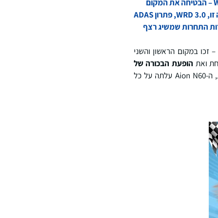
לרכבים חשמליים וחכמים, ה-Chery Exeed Sterra ES – המצוידת ב-WeRide Driving (WRD 3.0) – הבטיחה את המקום
הראשון עם 102.81 נקודות, והגדילה את מאזנה של WRD 3.0 לחמישה ניצחונות רצופים. עם תוצאה זו, WRD 3.0, פתרון ADAS
חיד בתולדות התחרות שמשיג רצף
סיבוב המקדים, שני כלי רכב המונעים על ידי WRD 3.0 – ה-Exeed Sterra ES וה-GAC Aion N60 – זכו במקום הראשון והשני
ת ואת
הופעת הבכורה של
על דגם Aion N60. ראוי לציין כי בהופעת הבכורה שלה בתחרות, ה-Aion N60 עלתה על כל