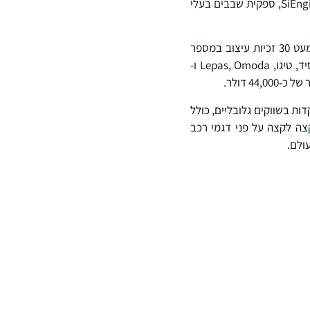
בתערוכת Auto China 2026, WeRide חיזקה עוד יותר יכולת זו באמצעות שותפות אסטרטגית עם SiEngine, ספקית שבבים בעלי
התקדמויות טכניות אלו מתורגמות לאימוץ מסחרי רחב יותר. מאז תחילת 2026, WeRide הבטיחה כמעט 30 זכיות עיצוב במספר
מותגים תחת קבוצת GAC, כולל GAC Aion, GAC Trumpchi, Hyptec , וכן קבוצת Chery, כולל אקסיד, טיגו, Lepas, Omoda ו-
L2++  שלה מעבר לסין, תוך התמקדות בשווקים גלובליים, כולל
צה לקצה על פני דגמי רכב