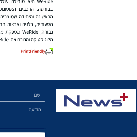
WeRide היא מובילה
הראשונה והיחידה שמוצריה קי
הלוגיסטיקה והתברואה. WeRide נבחרה לרשימות Change the World 2025 ו- Future 50 של מגזין Fortune לשנת 2025.
PrintFriendly