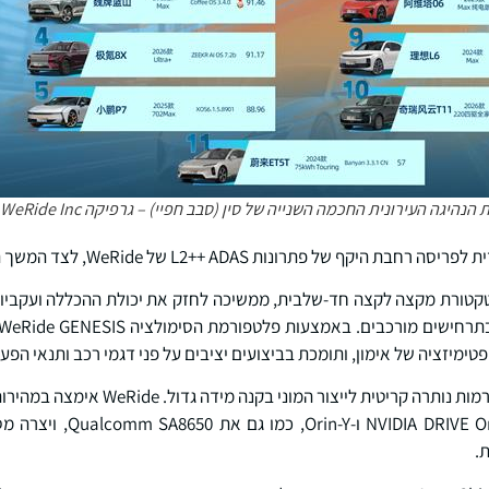
יגה העירונית החכמה השנייה של סין (סבב חפיי) – גרפיקה WeRide Inc.
ב ארכיטקטורת מקצה לקצה חד-שלבית, ממשיכה לחזק את יכולת ההכללה ועקב
טימיזציה של אימון, ותומכת בביצועים יציבים על פני דגמי רכב ותנאי הפעל
מחשוב מרכזיות, כולל VE Orin-X
.