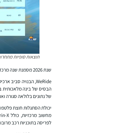
תוצאות סופיות מתחרות הנה
שנת 2026 מסמנת שנה מרכזית לפריסה רחבת היקף של פתרונות L2++ ADAS של WeRide, לצד המשך התקדמות טכנולוגית.
WeRide, הבנויה סבי
של נתונים בלולאה סגורה ואופ
לפריסה בתוכניות רכב מרובות