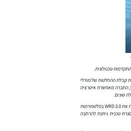
יות קבלת ההחלטות של מודלי
הבסיס של בינה מלאכותית בתרחישים מורכבים. באמצעות פלטפורמת הסימולציה WeRide GENESIS, החברה מאפשרת איטרציה
ה שונים.
יכולת הסתגלות חוצת פלטפורמות נותרה קריטית לייצור המוני בקנה מידה גדול. WeRide אימצה במהירות את WRD 3.0 בפלטפורמות
NVIDIA DRI ו-Orin-Y, כמו גם את Qualcomm SA8650, ויצרה מסגרת טכנית ניתנת להרחבה