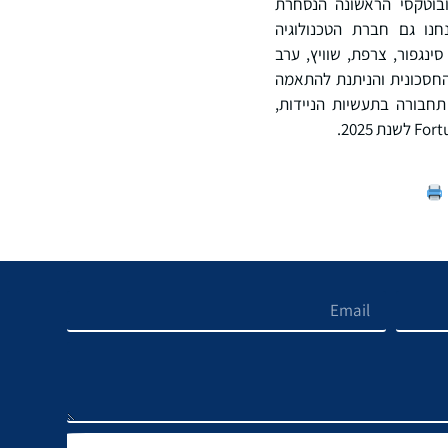
רובוטקסי הראשונה הנסחרת
בדקו או הופעלו בלמעלה מ-40 ערים ב-12 מדינות. אנחנו גם חברת הטכנולוגיה
סינגפור, צרפת, שוויץ, ערב
 WeRide One החכמה, הרב-תכליתית, החסכונית והניתנת להתאמה
ית מ-L2 עד L4, הנותנים מענה לצרכי תחבורה בתעשיות הניידות,