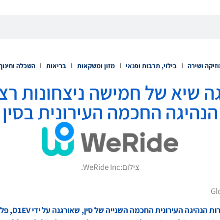
זיקה ושירה
בילוי, תרבות ופנאי
מזון ומשקאות
בריאות
השכלה וחינוך
W משיגה שיא של חמישה ניצחונות 
הנהיגה החכמה העירונית בסין
צילום:
WeRide Inc.
Gl
בסבב חפיי (Hefei 