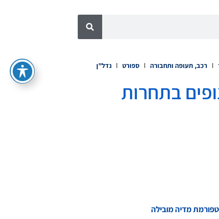
רכב, תעופה ותחבורה
ספורט
נדל"ן
רצופים בתחרות
) של תחרות הנהיגה העירונית החכמה השנייה של סין, שאורגנה על ידי D1EV, פלטפורמת מדיה מובילה