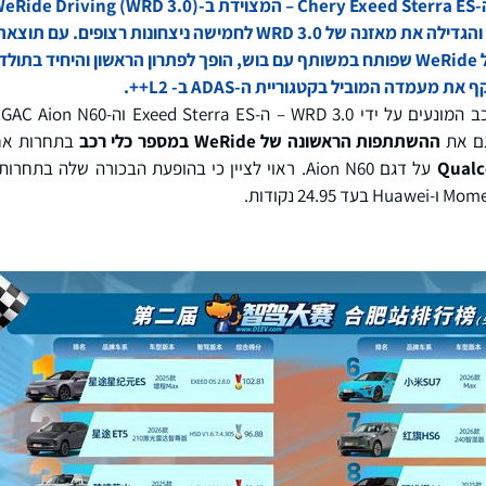
מקצה לקצה בשלב אחד של WeRide שפותח במשותף עם בוש, הופך לפתרון הראשון והי
עמדה המוביל בקטגוריית ה-ADAS ב- L2++.
ב
גם את
ההשתתפות הראשונה של
WeRide
במספר כלי רכב
בתחרות אח
Qual