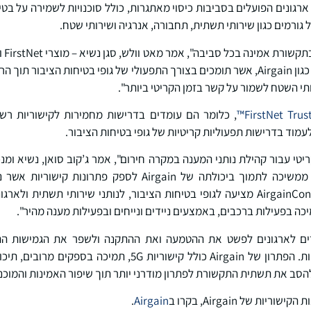
ארגונים הפועלים בסביבות כיסוי מאתגרות, כולל סוכנויות לשמירה על בט
ורמים כגון שירותי תשתית, תחבורה, אנרגיה ושירותי שטח.
AT&T. "העבודה עם ארגונים כגון Airgain, אשר תומכים בצורך התפעולי של גופי בטיחות הצ
ותי השטח לשמור על קשר בזמן הקריטי ביותר".
FirstNet Trust
, כלומר הם עומדים בדרישות מחמירות לקישוריות ר
מוד בדרישות תפעוליות קריטיות של גופי בטיחות הציבור.
עם צוות FirstNet ב-AT&T ממשיכה לתמוך ביכולתה של Airgain ל
תובענית. סדרת מוצרי AirgainConnect מציעה לגופי בטיחות הציבור, לנותני שירותי 
כה בפעילות ברכבים, באמצעים ניידים ונייחים ובפעילות מענה מהיר".
ות של Airgain עוזרים לארגונים לפשט את ההטמעה ואת ההתקנה ולשפר את הגמישו
מרוחקים ופריסות שטח זמניות. הפתרון של Airgain כולל קישוריות
להסב את תשתית התקשורת לפתרון מודרני יותר תוך שיפור האמינות והמוכנ
ות של Airgain, בקרו ב
Airgain
.