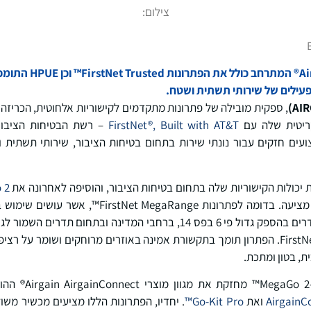
צילום:
מגוון מוצרי rgainConnect
פעילים של שירותי תשתית ושטח.
AI
)
, ספקית מובילה של פתרונות מתקדמים לקישוריות אלחוטית, הכריז
קריטית שלה עם
FirstNet®, Built with AT&T
– רשת הבטיחות הציבור
עים חזקים עבור נונתי שירות בתחום בטיחות הציבור, שירותי תשתית 
2™
לסדרת המוצרים אותם היא מציעה. בדומה לפתרונות ge
(HPUE), שני הראוטרים משדרים בהספק גדול פי 6 בפס 14, ברחבי המדינה וב
בטיחות הציבור באמצעות FirstNet. הפתרון תומך בתקשורת אמינה באוזרים מרוחקים ושו
ת, בטון ומתכת.
AirgainCo
ואת
Go-Kit Pro™
. יחדיו, הפתרונות הללו מציעים מכשיר משול