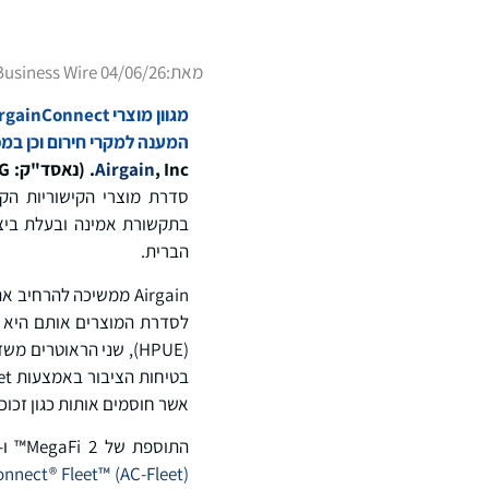
מאת:
Business Wire 04/06/26
המענה למקרי חירום וכן במ
, Inc
Airgain
.
(נאסד"ק:
RG
סדרת מוצרי הקישוריות ה
בתקשורת אמינה ובעלת ביצו
הברית.
Airgain ממשיכה להרחיב את יכולות הקישוריות שלה בתחום בטיחות הציבור, והוסיפה לאחרונה את
אשר חוסמים אותות כגון זכוכי
התוספת של MegaFi 2™ ו-MegaGo 2™ מחזקת את מגוון מוצרי Airgain AirgainConnect® ההולך וגדל, אשר כולל גם את
nnect® Fleet™ (AC-Fleet)