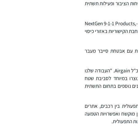
יחות הציבור ופעילות תשתית
"המגיבים בקו החזית תלוים בתקשורת אמינה בכל סביבה", אמר מאט וולש, סגן נשיא – מוצרי FirstNet ו-NextGen 9-1-1 Products,
יבור תוך הרחבת הקישוריות באזורי כיסוי
שת עם אבטחת סייבר מעבר
"קישוריות אמינה היא דבר קריטי עבור קהילת נותני המענה במקרה חירום", אמר ג’קוב סואן, נשיא ומנכ"ל Airgain. "העבודה שלנו
ספק פתרונות קישוריות אשר נוצרו במיוחד לסביבת שטח
תשתית ולארגונים נוספים בתחום התשתית
ת התפעולית בין רכבים, אתרים
 5G, תמיכה בספקים מרובים, תיכון מוקשח ואפשרויות הטמעה
ות התפעולית.