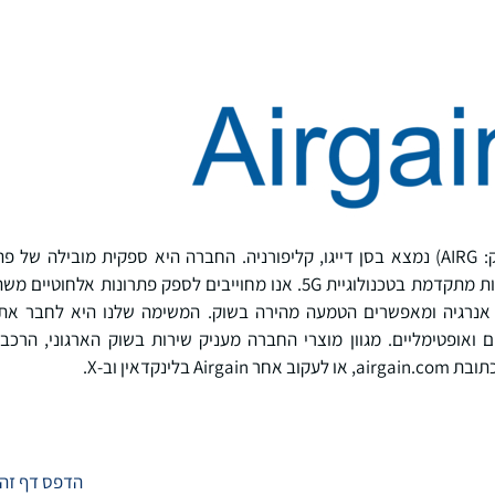
מטה Airgain, Inc. (נאסד"ק: AIRG) נמצא בסן דייגו, קליפורניה. החברה היא ספקית מו
אלחוטית אשר מניעים חדשנות מתקדמת בטכנולוגיית 5G. אנו מחוייבים לספק פ
 אנרגיה ומאפשרים הטמעה מהירה בשוק. המשימה שלנו היא לחבר את
 ואופטימליים. מגוון מוצרי החברה מעניק שירות בשוק הארגוני, הרכב,
בלינקדאין וב-X.
הדפס דף זה