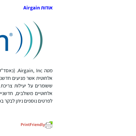
אודות
Airgain
ששומרים על יעילות צריכת
אלחוטיים משולבים, חדשניים
לפרטים נוספים ניתן לבקר בכתובת airgain.com, או לעקוב אחר Airgain 
PrintFriendly