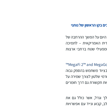
Ai® המתרחב כולל את הפתרונות FirstNet Trusted™ וכן HPUE התומכים בקו הראשון של נותני
ה היום על המשך ההרחבה של
ית האמריקאית – לתמיכה
ומפעילי שטח ברחבי ארצות
MegaFi 2™ and MegaGo 
FirstNet MegaRan™, אשר עושים שימוש בציוד משתמש בהספק גבוה
תחום תדרים השמור לגורמי שלטון לצורך שמירה על
מר על רציפות תקשורת גם דרך חומרים
ב, קבוע ונייד עם אפשרויות